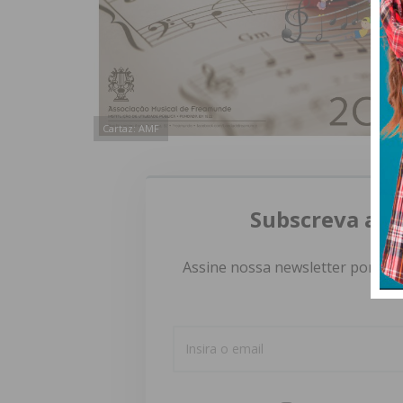
Cartaz: AMF
Subscreva a n
Assine nossa newsletter por e-m