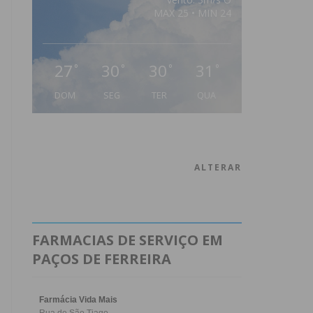
MAX 25 • MIN 24
27
30
30
31
°
°
°
°
DOM
SEG
TER
QUA
ALTERAR
FARMACIAS DE SERVIÇO EM
PAÇOS DE FERREIRA