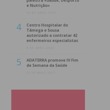
palestra «Saúde, Desporto
e Nutrição»
14 DE ABRIL 2022
4
Centro Hospitalar do
Tâmega e Sousa
autorizado a contratar 42
enfermeiros especialistas
8 DE ABRIL 2022
5
ADATERRA promove IV Fim
de Semana da Saúde
21 DE MAIO 2021