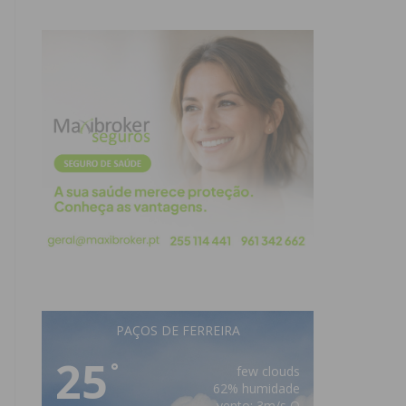
PAÇOS DE FERREIRA
25
°
few clouds
62% humidade
vento: 3m/s O