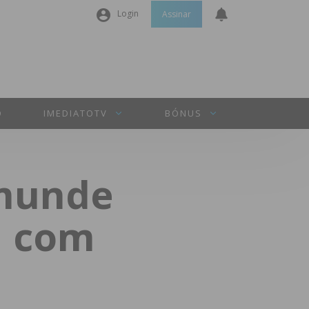
Login
Assinar
Nome de utilizador ou email
*
Senha
*
O
IMEDIATOTV
BÓNUS
Manter sessão
amunde
INICIAR SESSÃO
l com
Perdeu a sua senha?