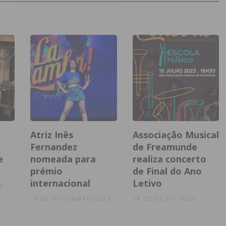
Atriz Inês
Associação Musical
Fernandez
de Freamunde
e
nomeada para
realiza concerto
prémio
de Final do Ano
internacional
Letivo
3
24 DE NOVEMBRO 2023
14 DE JULHO 2023