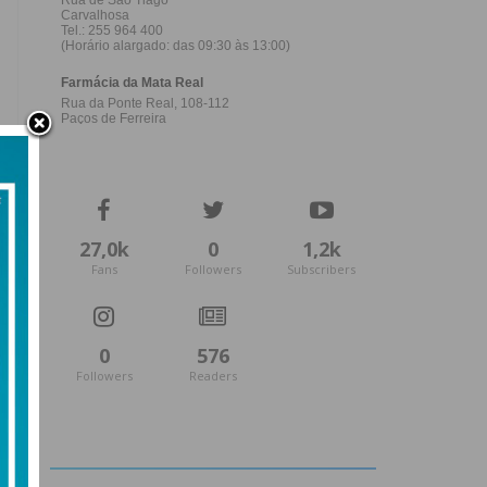
27,0k
0
1,2k
Fans
Followers
Subscribers
0
576
Followers
Readers