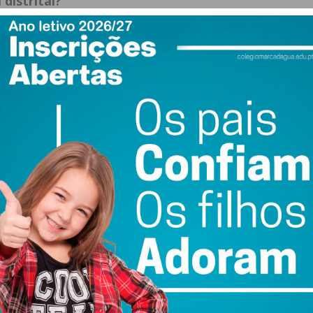
distrital?
que disputam as suas competições, a associação de futebol
r “reformuladas”. A participação nos campeonatos é
licados os regimes de descidas de divisão previstos no
 futsal vão terminar a 30 de julho, com a exceção da
 6 de junho. Na época 2022/2023, os quadros competitivos
s”, realçou ainda a associação.
úde devem continuar a ser a nossa grande prioridade.
 do processo de desconfinamento, dos nossos treinos e
e nós”, apelou a AF Porto.
ewsletter do Imediato