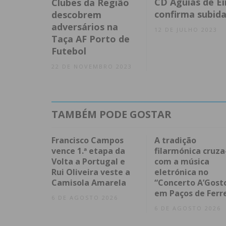
CD Águias de Ei
Clubes da Região
confirma subid
descobrem
adversários na
12 DE JULHO 2023
Taça AF Porto de
Futebol
22 DE NOVEMBRO 2023
TAMBÉM PODE GOSTAR
Francisco Campos
A tradição
vence 1.ª etapa da
filarmónica cruza
Volta a Portugal e
com a música
Rui Oliveira veste a
eletrónica no
Camisola Amarela
“Concerto A’Gost
em Paços de Ferr
6 DE AGOSTO 2026
6 DE AGOSTO 2026