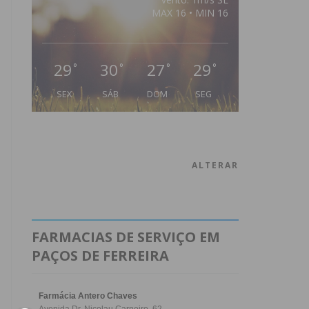
MAX 16 • MIN 16
29
30
27
29
°
°
°
°
SEX
SÁB
DOM
SEG
ALTERAR
FARMACIAS DE SERVIÇO EM
PAÇOS DE FERREIRA