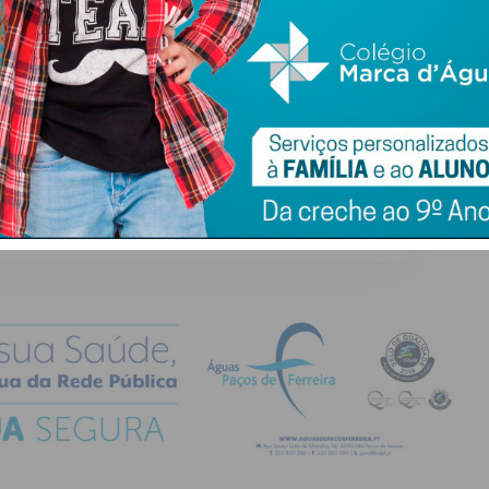
ail e obtenha de forma regular a informação
atualizada.
do com os
termos e condições