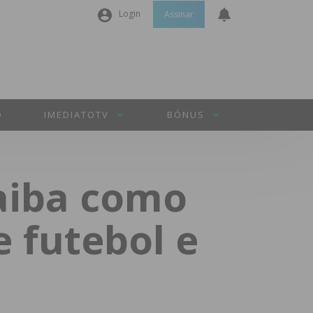
Login
Assinar
Nome de utilizador ou email
*
Senha
*
O
IMEDIATOTV
BÓNUS
Manter sessão
Saiba como
INICIAR SESSÃO
e futebol e
Perdeu a sua senha?