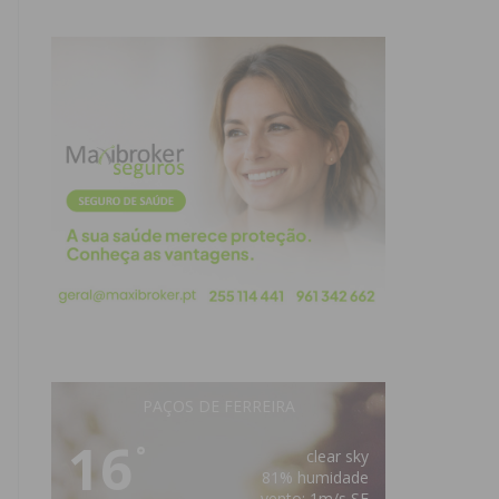
PAÇOS DE FERREIRA
16
°
clear sky
81% humidade
vento: 1m/s SE