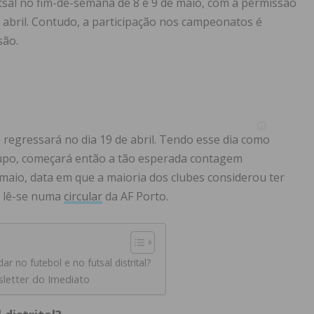
utsal no fim-de-semana de 8 e 9 de maio, com a permissão
e abril. Contudo, a participação nos campeonatos é
são.
regressará no dia 19 de abril. Tendo esse dia como
rupo, começará então a tão esperada contagem
maio, data em que a maioria dos clubes considerou ter
, lê-se numa
circular
da AF Porto.
r no futebol e no futsal distrital?
sletter do Imediato