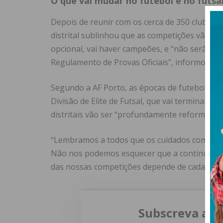
O que vai mudar no futebol e no futsal 
Depois de reunir com os cerca de 350 clubes 
distrital sublinhou que as competições vão se
opcional, vai haver campeões, e “não serão ap
Regulamento de Provas Oficiais”, informou.
Segundo a AF Porto, as épocas de futebol e de
Divisão de Elite de Futsal, que vai terminar a
distritais vão ser “profundamente reformulado
“Lembramos a todos que os cuidados com a sa
Não nos podemos esquecer que a continuidade
das nossas competições depende de cada um d
Subscreva a n