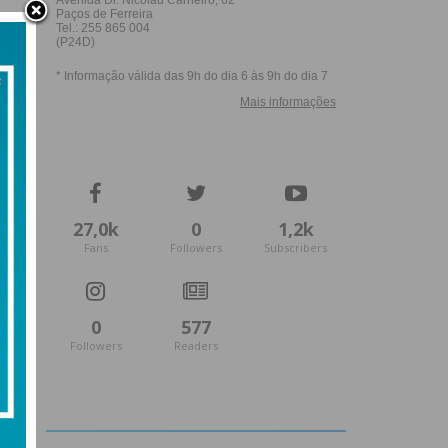
27,0k
0
1,2k
Fans
Followers
Subscribers
0
577
Followers
Readers