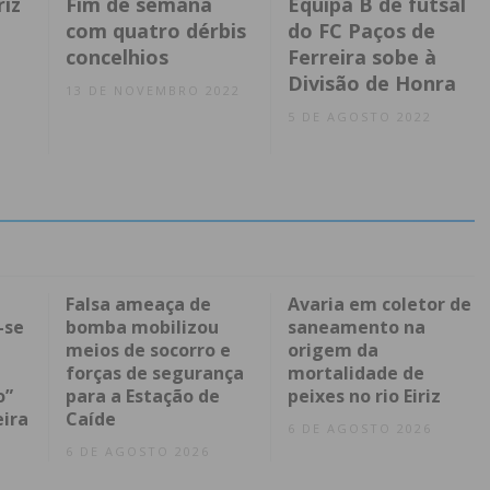
riz
Fim de semana
Equipa B de futsal
a
com quatro dérbis
do FC Paços de
concelhios
Ferreira sobe à
Divisão de Honra
13 DE NOVEMBRO 2022
5 DE AGOSTO 2022
Falsa ameaça de
Avaria em coletor de
-se
bomba mobilizou
saneamento na
meios de socorro e
origem da
forças de segurança
mortalidade de
o”
para a Estação de
peixes no rio Eiriz
eira
Caíde
6 DE AGOSTO 2026
6 DE AGOSTO 2026