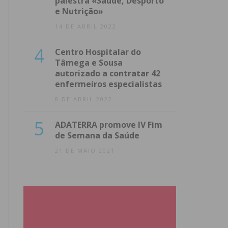
palestra «Saúde, Desporto
e Nutrição»
14 DE ABRIL 2022
4
Centro Hospitalar do
Tâmega e Sousa
autorizado a contratar 42
enfermeiros especialistas
8 DE ABRIL 2022
5
ADATERRA promove IV Fim
de Semana da Saúde
21 DE MAIO 2021