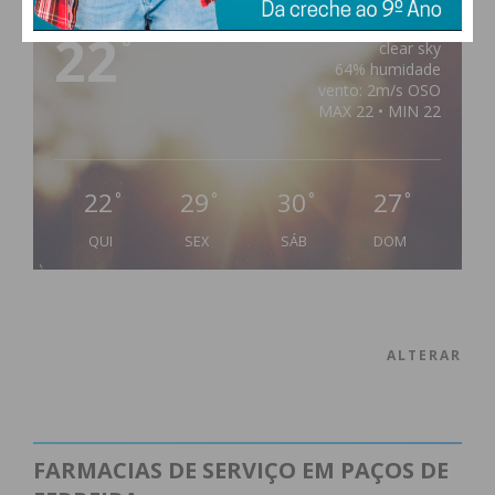
22
°
clear sky
64% humidade
vento: 2m/s OSO
MAX 22 • MIN 22
22
29
30
27
°
°
°
°
QUI
SEX
SÁB
DOM
ALTERAR
FARMACIAS DE SERVIÇO EM PAÇOS DE