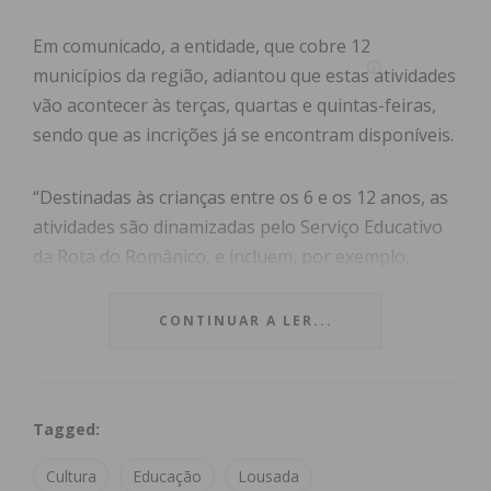
Em comunicado, a entidade, que cobre 12
municípios da região, adiantou que estas atividades
vão acontecer às terças, quartas e quintas-feiras,
sendo que as incrições já se encontram disponíveis.
“Destinadas às crianças entre os 6 e os 12 anos, as
atividades são dinamizadas pelo Serviço Educativo
da Rota do Românico, e incluem, por exemplo,
oficinas de desenho, pintura, escultura e jogos
tradicionais, com um máximo de 10 participantes
CONTINUAR A LER...
por sessão, de manhã ou tarde”, lê-se na nota.
As iniciativas vão acontecer no Centro de
Tagged:
Interpretação do Românico, em Lousada, no Centro
de Informação da Rota do Românico de Paredes,
Cultura
Educação
Lousada