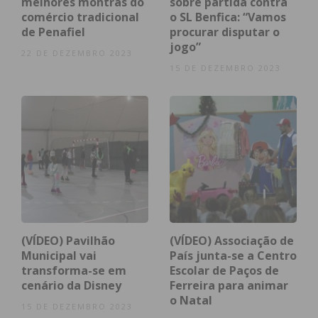
melhores montras do
sobre partida contra
comércio tradicional
o SL Benfica: “Vamos
de Penafiel
procurar disputar o
jogo”
22 DE DEZEMBRO 2023
Eu li e concordo com os
termos e
15 DE DEZEMBRO 2023
condições
(VÍDEO) Pavilhão
(VÍDEO) Associação de
Municipal vai
País junta-se a Centro
transforma-se em
Escolar de Paços de
cenário da Disney
Ferreira para animar
o Natal
15 DE DEZEMBRO 2023