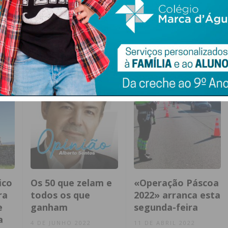
mânico
ico
Os 50 que zelam e
«Operação Páscoa
ra
todos os que
2022» arranca esta
e
ganham
segunda-feira
a
4 DE JUNHO 2022
11 DE ABRIL 2022