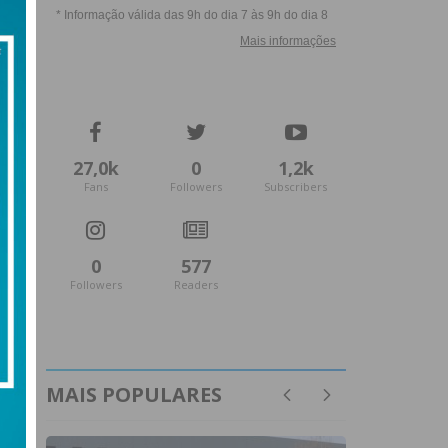
27,0k
0
1,2k
Fans
Followers
Subscribers
0
577
Followers
Readers
MAIS POPULARES