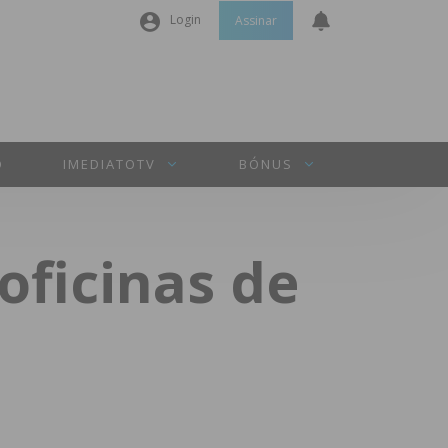
Login
Assinar
Nome de utilizador ou email
*
Senha
*
O
IMEDIATOTV
BÓNUS
Manter sessão
ficinas de
INICIAR SESSÃO
Perdeu a sua senha?