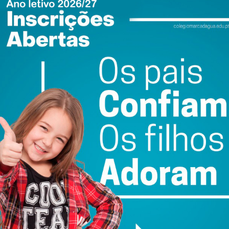
do com os
termos e condições