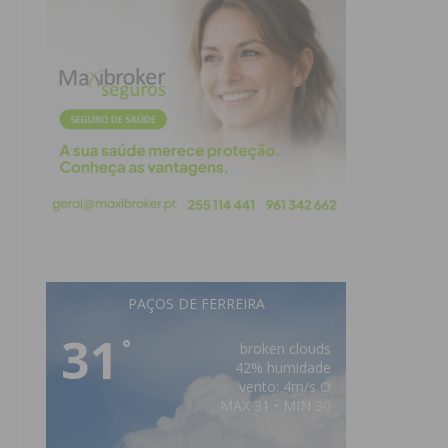
PAÇOS DE FERREIRA
31
°
broken clouds
42% humidade
vento: 4m/s O
MAX 31 • MIN 30