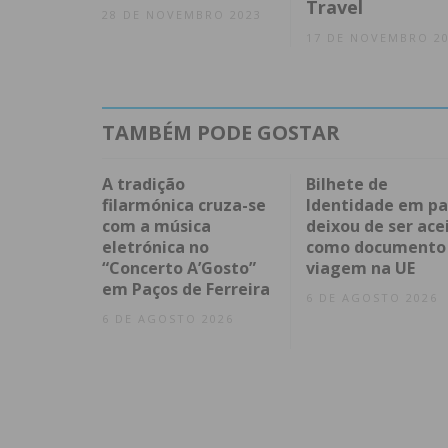
Travel
28 DE NOVEMBRO 2023
17 DE NOVEMBRO 2
TAMBÉM PODE GOSTAR
A tradição
Bilhete de
filarmónica cruza-se
Identidade em pa
com a música
deixou de ser ace
eletrónica no
como documento
“Concerto A’Gosto”
viagem na UE
em Paços de Ferreira
6 DE AGOSTO 2026
6 DE AGOSTO 2026