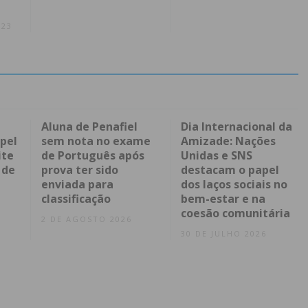
023
Aluna de Penafiel
Dia Internacional da
pel
sem nota no exame
Amizade: Nações
ite
de Português após
Unidas e SNS
 de
prova ter sido
destacam o papel
enviada para
dos laços sociais no
classificação
bem-estar e na
coesão comunitária
2 DE AGOSTO 2026
30 DE JULHO 2026