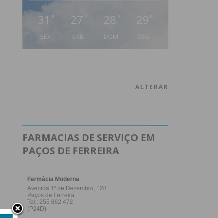
31
27
28
29
°
°
°
°
SEX
SÁB
DOM
SEG
ALTERAR
FARMACIAS DE SERVIÇO EM
PAÇOS DE FERREIRA