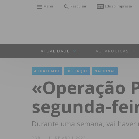
Menu
Pesquisar
Edição Impressa
ATUALIDADE
AUTÁRQUICAS
ATUALIDADE
DESTAQUE
NACIONAL
«Operação P
segunda-fei
Durante uma semana, vai haver r
POR
11 DE ABRIL 2022