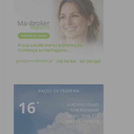
PAÇOS DE FERREIRA
16
°
scattered clouds
92% humidade
vento: 1m/s ESE
MAX 16 • MIN 16