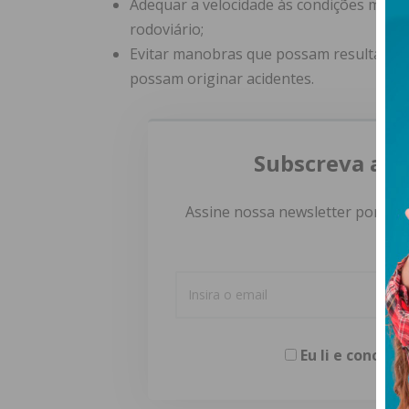
Adequar a velocidade às condições meteo
rodoviário;
Evitar manobras que possam resultar em
possam originar acidentes.
Subscreva a n
Assine nossa newsletter por e-m
Eu li e concor