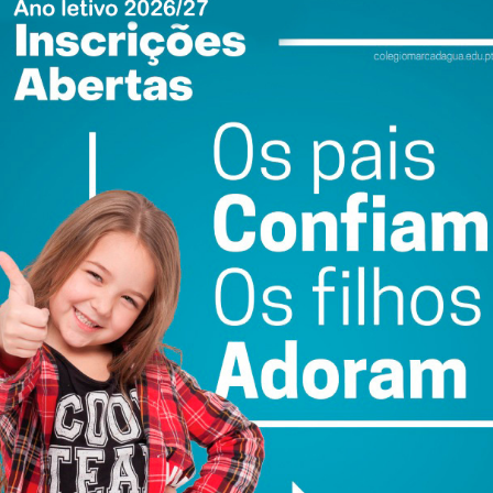
rológicas, ao estado da via e ao volume de tráfego
 embaraço para o trânsito ou que, de alguma forma,
ewsletter do Imediato
ail e obtenha de forma regular a informação
atualizada.
do com os
termos e condições