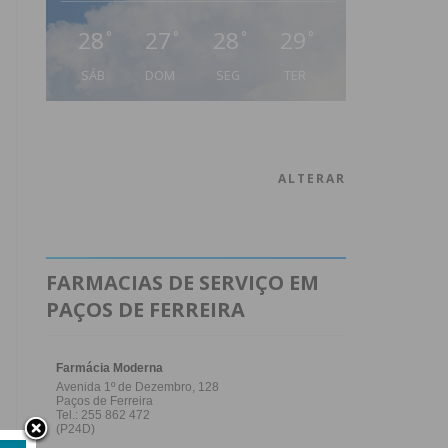
28
27
28
29
°
°
°
°
SÁB
DOM
SEG
TER
ALTERAR
FARMACIAS DE SERVIÇO EM
PAÇOS DE FERREIRA