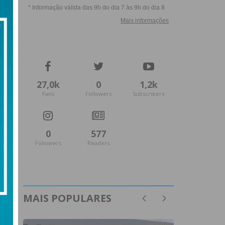
27,0k
0
1,2k
Fans
Followers
Subscribers
0
577
Followers
Readers
MAIS POPULARES