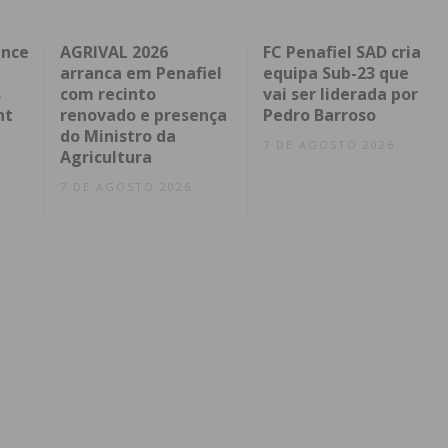
ence
AGRIVAL 2026
FC Penafiel SAD cria
arranca em Penafiel
equipa Sub-23 que
s
com recinto
vai ser liderada por
nt
renovado e presença
Pedro Barroso
do Ministro da
7 DE AGOSTO 2026
Agricultura
7 DE AGOSTO 2026