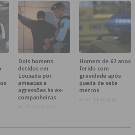
Dois homens
Homem de 62 anos
o
detidos em
ferido com
Lousada por
gravidade após
nos
ameaças e
queda de sete
agressões às ex-
metros
companheiras
22 DE JULHO 2022
28 DE JULHO 2022