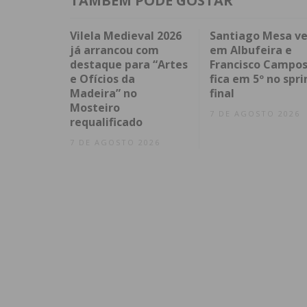
TAMBÉM PODE GOSTAR
Vilela Medieval 2026
Santiago Mesa v
já arrancou com
em Albufeira e
destaque para “Artes
Francisco Campo
e Ofícios da
fica em 5º no spri
Madeira” no
final
Mosteiro
7 DE AGOSTO 2026
requalificado
7 DE AGOSTO 2026