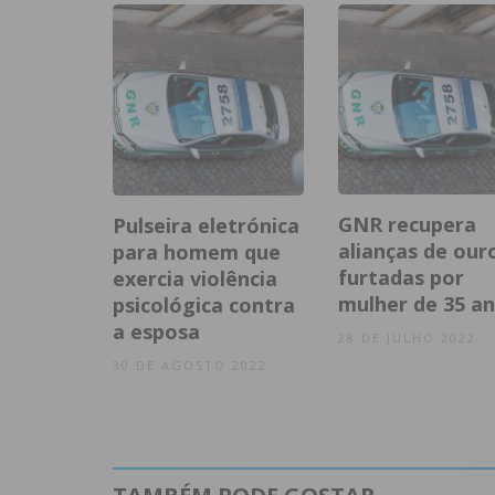
GNR recupera
Pulseira eletrónica
alianças de our
para homem que
furtadas por
exercia violência
mulher de 35 a
psicológica contra
a esposa
28 DE JULHO 2022
30 DE AGOSTO 2022