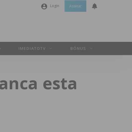
Login
Assinar
Nome de utilizador ou email
*
Senha
*
O
IMEDIATOTV
BÓNUS
Manter sessão
anca esta
INICIAR SESSÃO
Perdeu a sua senha?