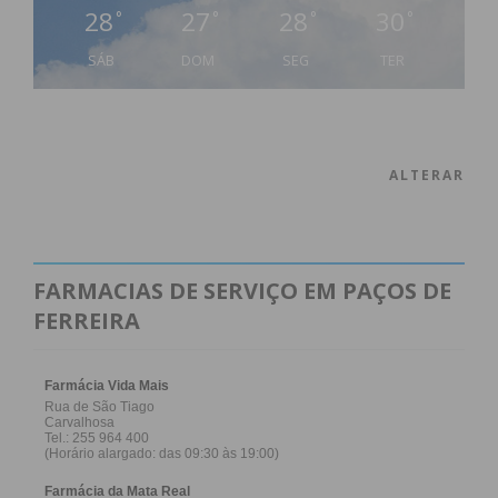
28
27
28
30
°
°
°
°
SÁB
DOM
SEG
TER
ALTERAR
FARMACIAS DE SERVIÇO EM PAÇOS DE
FERREIRA