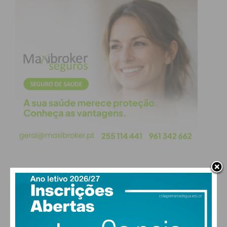
Paredes
274
3
4
*
Penafiel
143
*
*
*
* Sem
?
?
?
?
informação