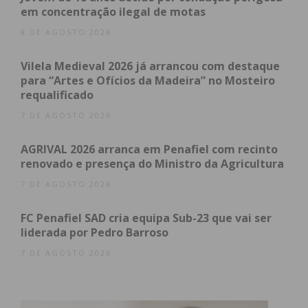
em concentração ilegal de motas
8 DE AGOSTO 2026
Lousada
174
2
2
*
Vilela Medieval 2026 já arrancou com destaque
para “Artes e Ofícios da Madeira” no Mosteiro
requalificado
7 DE AGOSTO 2026
AGRIVAL 2026 arranca em Penafiel com recinto
renovado e presença do Ministro da Agricultura
7 DE AGOSTO 2026
FC Penafiel SAD cria equipa Sub-23 que vai ser
Paços de
250
*
5
*
Ferreira
liderada por Pedro Barroso
7 DE AGOSTO 2026