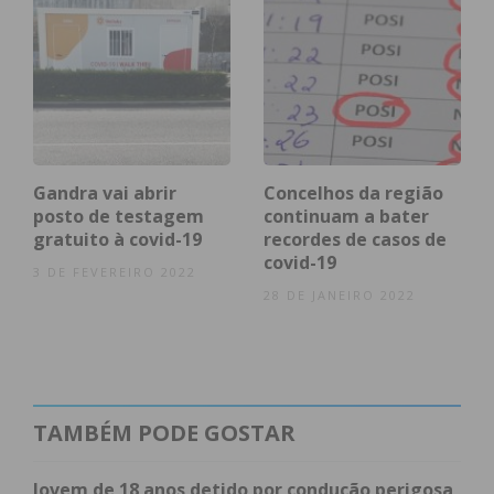
237.571 pessoas como suspeitas.
Área
Confirmados
Recuperados
Óbitos
Suspeitos
Nacional
24.322
1.389
948
239.065
Gandra vai abrir
Concelhos da região
Castelo de
11
*
*
*
posto de testagem
continuam a bater
Paiva
gratuito à covid-19
recordes de casos de
covid-19
3 DE FEVEREIRO 2022
28 DE JANEIRO 2022
Felgueiras
308
*
1
*
TAMBÉM PODE GOSTAR
Jovem de 18 anos detido por condução perigosa