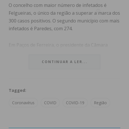
O concelho com maior número de infetados é
Felgueiras, o único da região a superar a marca dos
300 casos positivos. O segundo município com mais
infetados é Paredes, com 274.
Em Paços de Ferreira, o presidente da Câmara
Municipal, Humberto Brito, informou há uma
semana que existiam 250 infetados no concelho,
CONTINUAR A LER...
ainda que o relatório desta terça-feira da DGS refira
apenas 238.
Tagged:
Em Lousada existem atualmente 174 casos de
infeção, enquanto Penafiel regista 143 ocorrências.
Coronavírus
COVID
COVID-19
Região
Já em Castelo de Paiva, a autarquia informou que a
quarta-feira existiam 11 casos positivos no