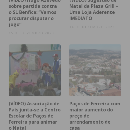
(VÍDEO) Hugo Azevedo
(VÍDEO) Sugestão de
sobre partida contra
Natal da Plaza Grill –
A mudança foi também impulsionada pela própria
o SL Benfica: “Vamos
Uma Loja Aderente
pandemia que, para Albano Rosário, “emancipou o
procurar disputar o
IMEDIATO
jogo”
mercado de vendas online no país em cinco ou dez
14 DE DEZEMBRO 2023
anos”. “Hoje todos os negócios pensam de alguma
15 DE DEZEMBRO 2023
forma na vertente de venda online. E por isso aqui
estamos, queremos ser o ‘braço-direito’ de todo o
tipo de negócios”, afirma.
Atualmente, a
Redbox Design
conta com uma
equipa fixa de quatro funcionários, assim como um
grupo de colaboradores de diferentes áreas, que
“reforçam a pluralidade de prestação de serviços”.
(VÍDEO) Associação de
Paços de Ferreira com
País junta-se a Centro
maior aumento do
Escolar de Paços de
preço de
Subscreva a newsletter do
Ferreira para animar
arrendamento de
o Natal
casa