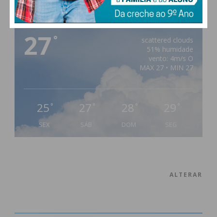
PAÇOS DE FERREIRA
27
°
scattered clouds
51% humidade
vento: 4m/s O
MAX 27 • MIN 27
25
27
28
29
°
°
°
°
SEX
SÁB
DOM
SEG
ALTERAR