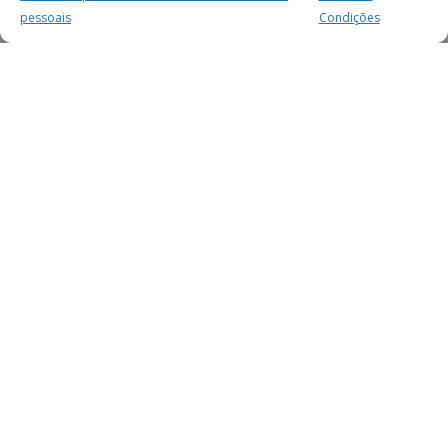
pessoais
Condições
MAIS PARA SI
FACEBOOK
TWITTER
YOUTUBE
INSTAGRAM
READERS
SERVIÇOS
SOBRE NÓS