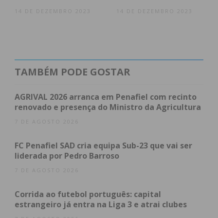
Imediato
14 DE DEZEMBRO 2023
14 DE DEZEMBRO 2023
Assine nossa newsletter por e-mail e
obtenha de forma regular a informação
atualizada.
TAMBÉM PODE GOSTAR
AGRIVAL 2026 arranca em Penafiel com recinto
renovado e presença do Ministro da Agricultura
Eu li e concordo com os
termos e
7 DE AGOSTO 2026
condições
FC Penafiel SAD cria equipa Sub-23 que vai ser
liderada por Pedro Barroso
7 DE AGOSTO 2026
Corrida ao futebol português: capital
estrangeiro já entra na Liga 3 e atrai clubes