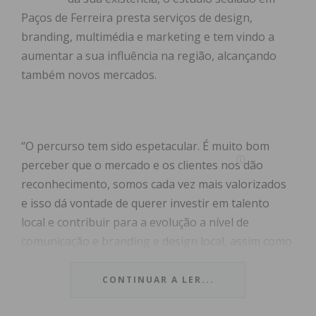
Paços de Ferreira presta serviços de design,
branding, multimédia e marketing e tem vindo a
aumentar a sua influência na região, alcançando
também novos mercados.
“O percurso tem sido espetacular. É muito bom
perceber que o mercado e os clientes nos dão
reconhecimento, somos cada vez mais valorizados
e isso dá vontade de querer investir em talento
local e contribuir para a evolução a nível de
comunicação e branding e design local, assim como
cada vez mais transportar isso para fora”, conta ao
IMEDIATO o CEO da Redbox Design, Albano
CONTINUAR A LER...
Rosário.