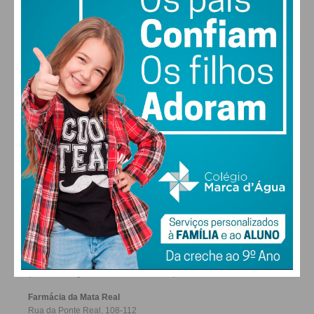
29
31
32
31
SEG
TER
QUA
QUI
ALTERAR
FARMACIAS DE SERVIÇO EM PAÇOS DE
FERREIRA