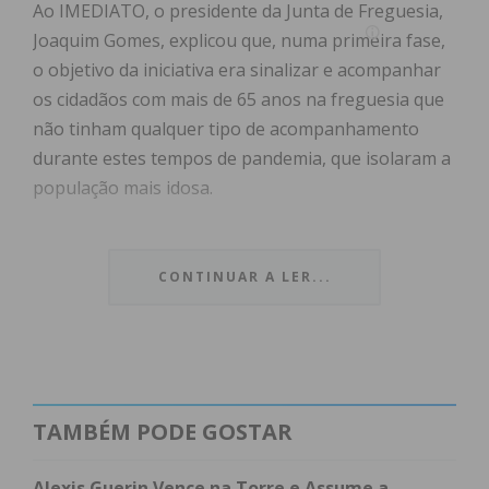
Ao IMEDIATO, o presidente da Junta de Freguesia,
Joaquim Gomes, explicou que, numa primeira fase,
o objetivo da iniciativa era sinalizar e acompanhar
os cidadãos com mais de 65 anos na freguesia que
não tinham qualquer tipo de acompanhamento
durante estes tempos de pandemia, que isolaram a
população mais idosa.
Contudo, com a evolução da pandemia, também o
projeto “mutou”. “Agora, com a campanha de
CONTINUAR A LER...
vacinação contra a covid-19, passamos a um
patamar diferente. Queremos perceber as
dificuldades sentidas, porque alguns idosos não
têm sequer telemóvel ou médico de família. Não
queremos que ninguém fique de fora”, explicou o
TAMBÉM PODE GOSTAR
presidente de Junta de Freguesia
Alexis Guerin Vence na Torre e Assume a