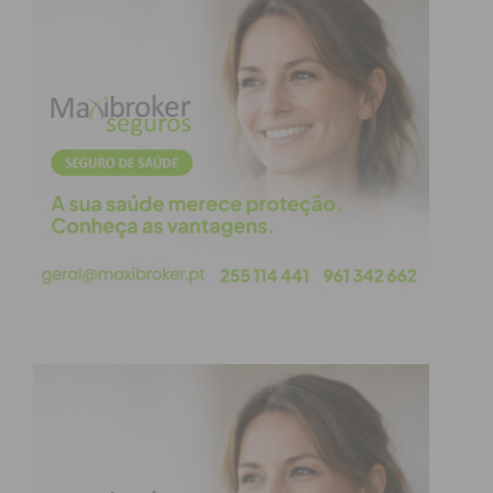
mais isolados, porque nos distanciamos para os
proteger. Ficaram esquecidos”, considerou.
Assim, a Junta de Freguesia está a divulgar as suas
histórias de vida nas redes sociais, relembrando o
passado e cativando os mais jovens.
Para Joaquim Gomes, o projeto tem sido “um
sucesso” e certamente “vai ser continuado durante
muito tempo”, até porque a não faltam histórias
para contar.
“Com iniciativas destas nota-se que grande parte
das pessoas tem muito carinho pelos idosos”,
concluiu o presidente da Junta de Freguesia de
Frazão/Arreigada.