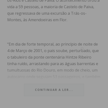
os-Rios e Castelo de Paiva. O acontecimento tirou a
vida a 59 pessoas, a maioria de Castelo de Paiva,
que regressava de uma excursão a Trás-os-
Montes, às Amendoeiras em Flor.
“Em dia de forte temporal, ao princípio de noite de
4 de Março de 2001, o país soube, perturbado, que
o tabuleiro da ponte centenária Hintze Ribeiro
tinha ruído, arrastando para as águas barrentas e
tumultuosas do Rio Douro, em modo de cheio, um
autocarro onde seguiam 53 passageiros, e também
três automóveis, com seis pessoas, não havendo
sobreviventes da tragédia”, recorda a Câmara
CONTINUAR A LER...
Municipal de Castelo de Paiva, em
comunicado
.