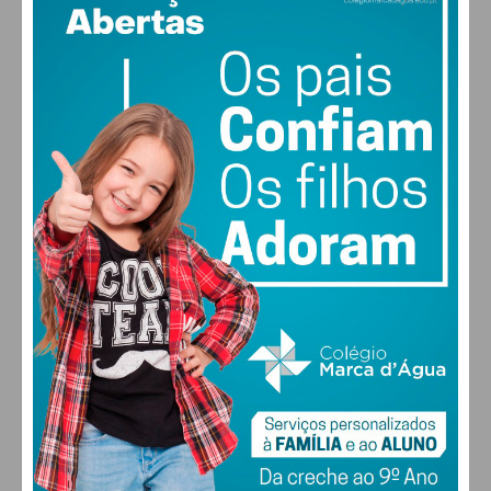
18
°
light rain
85% humidade
vento: 1m/s E
MAX 18 • MIN 18
28
27
28
29
°
°
°
°
SÁB
DOM
SEG
TER
ALTERAR
FARMACIAS DE SERVIÇO EM PAÇOS DE
FERREIRA