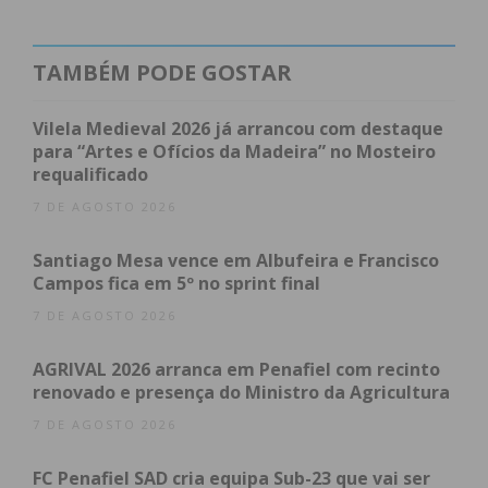
A
data
vai ser assinalada pela Associação de
Familiares das Vitimas da Tragédia de Entre-os-Rios
(AFVTER), em parceria com a autarquia, ao final da
TAMBÉM PODE GOSTAR
tarde desta sexta-feira.
Vilela Medieval 2026 já arrancou com destaque
Vai ser realizada uma missa na Igreja Paroquial de
para “Artes e Ofícios da Madeira” no Mosteiro
requalificado
Sebolido, Penafiel, pelas 18h com a bênção de 59
flores, seguido de colocação de coroa de flores no
7 DE AGOSTO 2026
cemitério local. Depois, pelas 19h, junto da antiga
Santiago Mesa vence em Albufeira e Francisco
Ponte Hintze Ribeiro e ao Monumento «Anjo de
Campos fica em 5º no sprint final
Portugal», haverá uma nova cerimónia de
7 DE AGOSTO 2026
homenagem com o lançamento de 59 flores ao Rio
Douro.
AGRIVAL 2026 arranca em Penafiel com recinto
renovado e presença do Ministro da Agricultura
7 DE AGOSTO 2026
FC Penafiel SAD cria equipa Sub-23 que vai ser