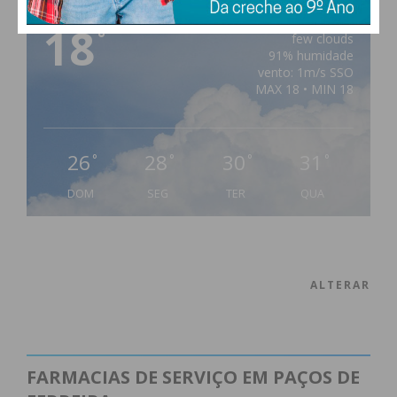
18
°
few clouds
91% humidade
vento: 1m/s SSO
MAX 18 • MIN 18
26
28
30
31
°
°
°
°
DOM
SEG
TER
QUA
ALTERAR
FARMACIAS DE SERVIÇO EM PAÇOS DE