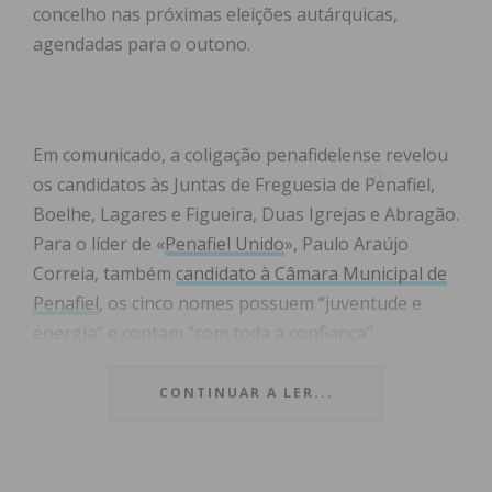
concelho nas próximas eleições autárquicas,
agendadas para o outono.
Em comunicado, a coligação penafidelense revelou
os candidatos às Juntas de Freguesia de Penafiel,
Boelhe, Lagares e Figueira, Duas Igrejas e Abragão.
Para o líder de «
Penafiel Unido
», Paulo Araújo
Correia, também
candidato à Câmara Municipal de
Penafiel
, os cinco nomes possuem “juventude e
energia” e contam “com toda a confiança”.
CONTINUAR A LER...
Índice
Conheça as declarações dos candidatos pela
coligação «Penafiel Unido»:
Subscreva a newsletter do Imediato