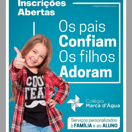
a Abragão
Igrejas
a Boelhe
e Figueira
a Penafiel
Subscreva a newsletter do
Imediato
Assine nossa newsletter por e-mail e
obtenha de forma regular a informação
atualizada.
Eu li e concordo com os
termos e
condições
PAÇOS DE FERREIRA