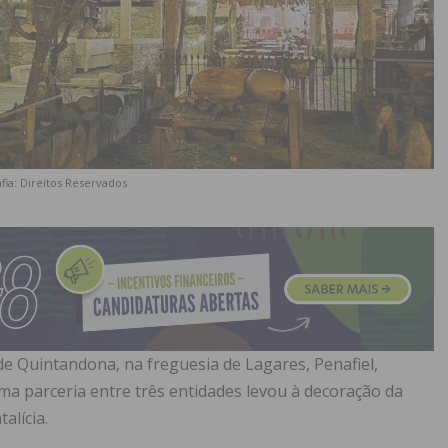
fia: Direitos Reservados
 de Quintandona, na freguesia de Lagares, Penafiel,
a parceria entre três entidades levou à decoração da
alícia.