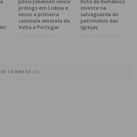
da
Julius Johansen vence
Rota do Românico
prólogo em Lisboa e
investe na
veste a primeira
salvaguarda do
camisola amarela da
património das
der
Volta a Portugal
igrejas
5 DE AGOSTO 2026
5 DE AGOSTO 2026
EW COMMENT (1)