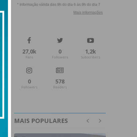
27,0k
0
1,2k
Fans
Followers
Subscribers
0
578
Followers
Readers
MAIS POPULARES