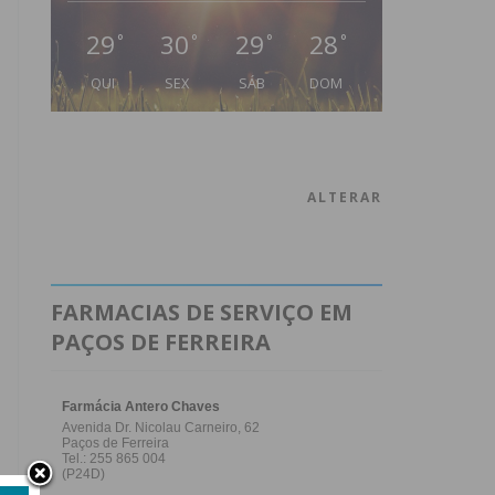
29
30
29
28
°
°
°
°
QUI
SEX
SÁB
DOM
ALTERAR
FARMACIAS DE SERVIÇO EM
PAÇOS DE FERREIRA