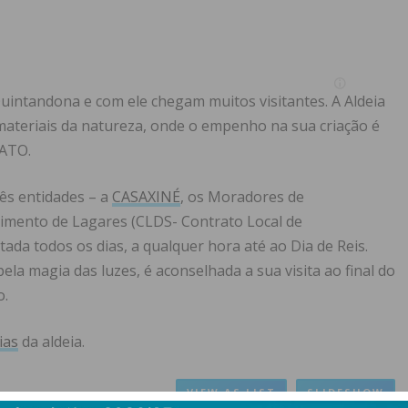
 Quintandona e com ele chegam muitos visitantes. A Aldeia
 materiais da natureza, onde o empenho na sua criação é
IATO.
rês entidades – a
CASAXINÉ
, os Moradores de
imento de Lagares (CLDS- Contrato Local de
tada todos os dias, a qualquer hora até ao Dia de Reis.
la magia das luzes, é aconselhada a sua visita ao final do
o.
ias
da aldeia.
VIEW AS LIST
SLIDESHOW