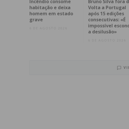
Incêndio consome
Bruno Silva fora 
habitação e deixa
Volta a Portugal
homem em estado
após 15 edições
grave
consecutivas: «É
impossível escon
6 DE AGOSTO 2026
a desilusão»
6 DE AGOSTO 2026
VI