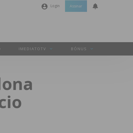
Login
Assinar
Nome de utilizador ou email
*
Senha
*
O
IMEDIATOTV
BÓNUS
Manter sessão
dona
INICIAR SESSÃO
cio
Perdeu a sua senha?