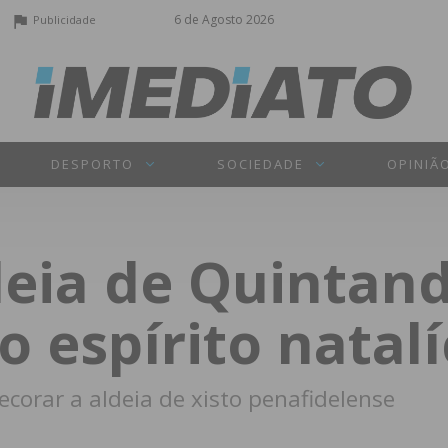
6 de Agosto 2026
Publicidade
DESPORTO
SOCIEDADE
OPINIÃ
ldeia de Quintan
o espírito natalí
corar a aldeia de xisto penafidelense