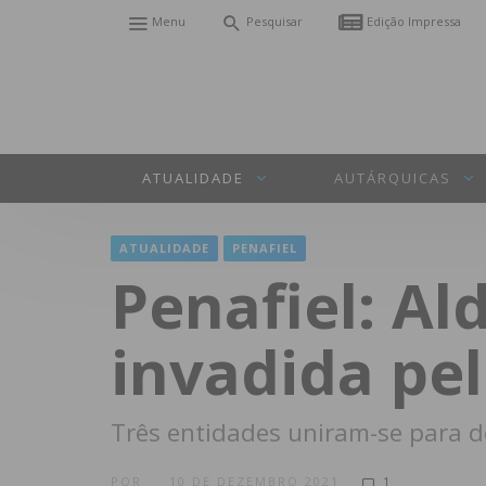
Menu
Pesquisar
Edição Impressa
ATUALIDADE
AUTÁRQUICAS
ATUALIDADE
PENAFIEL
Penafiel: A
invadida pel
Três entidades uniram-se para de
POR
10 DE DEZEMBRO 2021
1