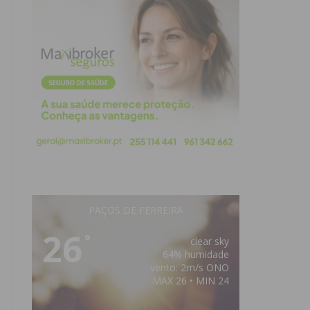
PAÇOS DE FERREIRA
26
°
clear sky
64% humidade
vento: 2m/s ONO
MAX 26 • MIN 24