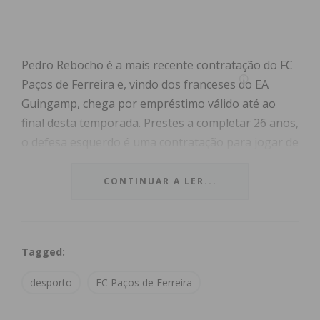
Pedro Rebocho é a mais recente contratação do FC
Paços de Ferreira e, vindo dos franceses do EA
Guingamp, chega por empréstimo válido até ao
final desta temporada. Prestes a completar 26 anos,
o defesa esquerdo é uma contratação para jogar de
imediato, fruto da sua experiência no futebol
nacional.
CONTINUAR A LER...
“O atleta fez grande parte da sua formação no SL
Benfica e somou várias internacionalizações pelas
Tagged:
seleções base de Portugal. A sua estreia como
sénior deu-se no SL Benfica B, onde esteve por
desporto
FC Paços de Ferreira
duas temporadas, até que em 2016/2017 se
transferiu para o Moreirense FC, tendo completado