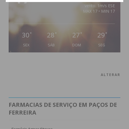
79% humidade
vento: 1m/s ESE
MAX 17 • MIN 17
30
28
27
29
°
°
°
°
SEX
SÁB
DOM
SEG
ALTERAR
FARMACIAS DE SERVIÇO EM PAÇOS DE
FERREIRA