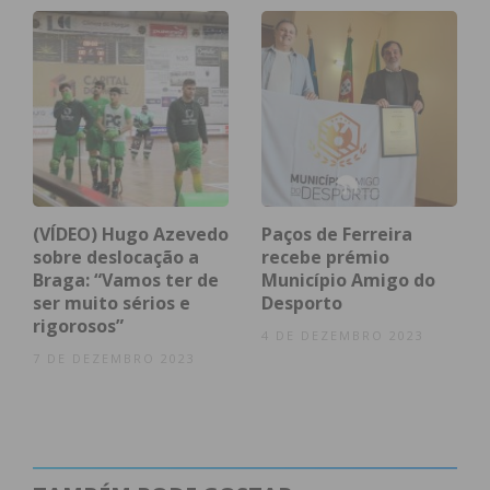
atualizada.
Eu li e concordo com os
termos e
condições
(VÍDEO) Hugo Azevedo
Paços de Ferreira
sobre deslocação a
recebe prémio
Braga: “Vamos ter de
Município Amigo do
ser muito sérios e
Desporto
rigorosos”
4 DE DEZEMBRO 2023
7 DE DEZEMBRO 2023