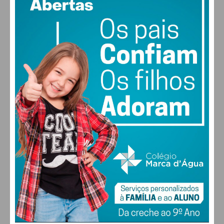
PAÇOS DE FERREIRA
17
°
clear sky