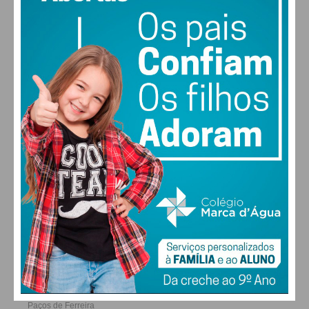
30
27
28
29
°
°
°
°
Eu li e concordo com os
termos e
condições
SEX
SÁB
DOM
SEG
ALTERAR
FARMACIAS DE SERVIÇO EM PAÇOS DE
FERREIRA