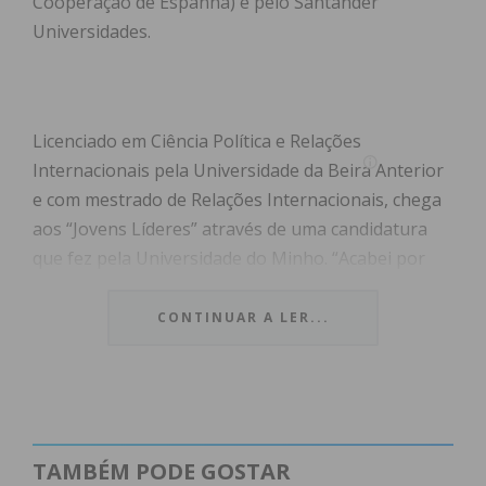
Cooperação de Espanha) e pelo Santander
Universidades.
Licenciado em Ciência Política e Relações
Internacionais pela Universidade da Beira Anterior
e com mestrado de Relações Internacionais, chega
aos “Jovens Líderes” através de uma candidatura
que fez pela Universidade do Minho. “Acabei por
descobrir que havia cerca de quatro mil
candidaturas de 22 países e apesar de não estar
CONTINUAR A LER...
muito confiante na minha candidatura, esta foi
aceite e fui escolhido para representar Portugal no
programa”, contou o jovem ao Jornal IMEDIATO.
O pacense, foi um dos 25 jovens, oriundos da
TAMBÉM PODE GOSTAR