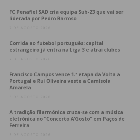
América Latina, Espanha e Portugal, que
participaram no programa que decorreu nas
FC Penafiel SAD cria equipa Sub-23 que vai ser
cidades de Madrid, A Coruña e Bruxelas, durante o
liderada por Pedro Barroso
qual debateram o papel de Portugal e Espanha na
7 DE AGOSTO 2026
promoção da América Latina nas respetivas
Corrida ao futebol português: capital
políticas externas, bem como no contexto da
estrangeiro já entra na Liga 3 e atrai clubes
política externa da União Europeia.
7 DE AGOSTO 2026
O programa incluiu uma audiência com o Rei Filipe
Francisco Campos vence 1.ª etapa da Volta a
VI de Espanha, visitas a diversos órgãos consultivos
Portugal e Rui Oliveira veste a Camisola
e governamentais, como o Conselho de Estado e o
Amarela
Congresso dos Deputados, além de encontros com
6 DE AGOSTO 2026
instituições europeias em Bruxelas, como a
Comissão Europeia, o Serviço Europeu de Ação
A tradição filarmónica cruza-se com a música
Externa e o Parlamento Europeu. Destacou-se
eletrónica no “Concerto A’Gosto” em Paços de
Ferreira
ainda a visita e conferência na sede da Organização
do Tratado do Atlântico Norte (NATO).
6 DE AGOSTO 2026