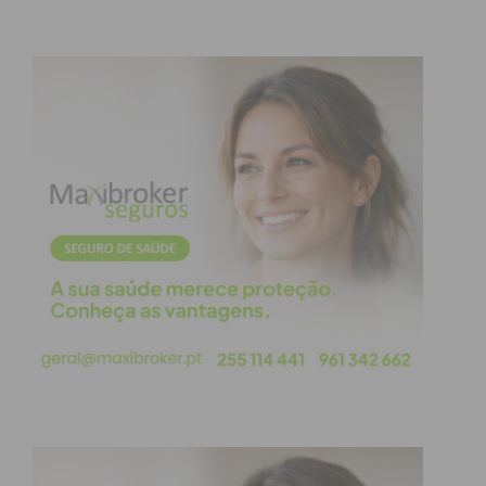
Sobre esta experiência, Miguel Pacheco assegura
que é “um orgulho imenso poder representar
Portugal e Paços de Ferreira” e, apesar de não ser a
primeira vez que representou o seu país, afirma
que foi “a primeira vez”, que sentiu
“verdadeiramente” o peso desta representação,
num “grupo de jovens líderes de todo o espaço
regional Ibero-americano, de jovens de excelência”.
“Participei em discussões de alto nível, com
governantes, com instituições, com elementos de
soberania institucional de Espanha, com papeis
muito importantes na construção de uma
democracia, de uma sociedade mais próspera e em
liberdade, teve muito peso”, referiu o jovem.
Para Miguel Pacheco, que no futuro ambiciona ser