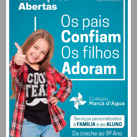
15
°
clear sky
87% humidade
vento: 1m/s ENE
MAX 15 • MIN 15
30
28
27
29
°
°
°
°
SEX
SÁB
DOM
SEG
ALTERAR
FARMACIAS DE SERVIÇO EM PAÇOS DE
FERREIRA