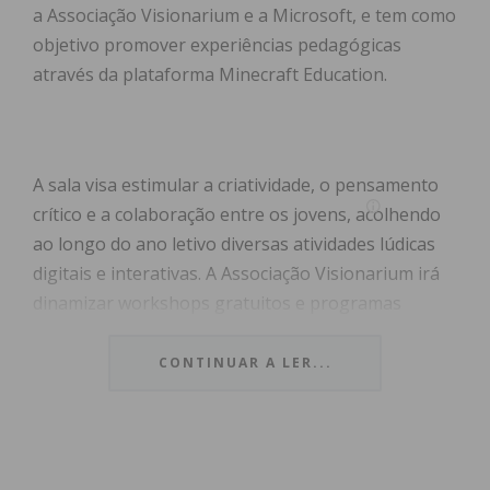
a Associação Visionarium e a Microsoft, e tem como
objetivo promover experiências pedagógicas
através da plataforma Minecraft Education.
A sala visa estimular a criatividade, o pensamento
crítico e a colaboração entre os jovens, acolhendo
ao longo do ano letivo diversas atividades lúdicas
digitais e interativas. A Associação Visionarium irá
dinamizar workshops gratuitos e programas
adaptados às escolas do concelho, garantindo uma
abordagem inclusiva e ajustada às necessidades
CONTINUAR A LER...
locais.
A iniciativa integra uma estratégia mais ampla de
modernização educativa, que inclui também o