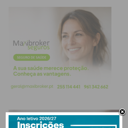
Imediato
Assine nossa newsletter por e-mail e
obtenha de forma regular a informação
atualizada.
Eu li e concordo com os
termos e
condições
PAÇOS DE FERREIRA