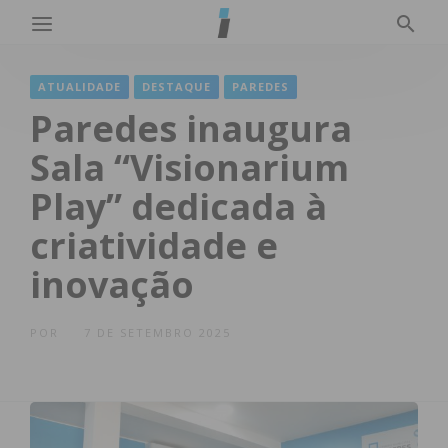
ATUALIDADE
DESTAQUE
PAREDES
Paredes inaugura
Sala “Visionarium
Play” dedicada à
criatividade e
inovação
POR
7 DE SETEMBRO 2025