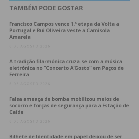
projeto SAABIA – Sucesso Académico através do
TAMBÉM PODE GOSTAR
Bem-Estar e da Inteligência Artificial, promovido
pelo município em parceria com o Visionarium e a
Francisco Campos vence 1.ª etapa da Volta a
Microsoft.
Portugal e Rui Oliveira veste a Camisola
Amarela
O Presidente do Município de Paredes, Alexandre
6 DE AGOSTO 2026
Almeida, destacou que a Casa da Juventude
A tradição filarmónica cruza-se com a música
pretende ser um “polo de atração e inovação” e
eletrónica no “Concerto A’Gosto” em Paços de
afirmou: “Queremos criar espaços que interessem
Ferreira
aos jovens e lhes ofereçam ferramentas úteis para
6 DE AGOSTO 2026
o futuro. A inteligência artificial já é uma realidade,
e Paredes quer estar na linha da frente da sua
Falsa ameaça de bomba mobilizou meios de
aplicação na educação.”
socorro e forças de segurança para a Estação de
Caíde
A diretora da Microsoft Educação, Ana Rita Serra,
6 DE AGOSTO 2026
sublinhou a importância de colocar os docentes no
Bilhete de Identidade em papel deixou de ser
centro da inovação: “A tecnologia só tem impacto