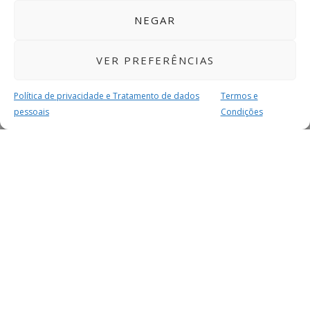
NEGAR
VER PREFERÊNCIAS
Política de privacidade e Tratamento de dados
Termos e
pessoais
Condições
MAIS PARA SI
FACEBOOK
TWITTER
YOUTUBE
INSTAGRAM
READERS