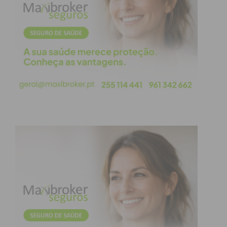
em todas as esquinas e os demais em palacetes ou
Parlamentos obedientes e mentirosos”!
Leia
mais artigos
na página de opinião
do
IMEDIATO
.
Subscreva a newsletter do
Imediato
Assine nossa newsletter por e-mail e
obtenha de forma regular a informação
atualizada.