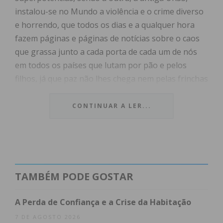
instalou-se no Mundo a violência e o crime diverso
e horrendo, que todos os dias e a qualquer hora
fazem páginas e páginas de notícias sobre o caos
que grassa junto a cada porta de cada um de nós
em todos os países que lutam por pão e pelos
filhos, já que paz não lhes chega nem pelas frinchas
dos casebres onde se albergam ou por onde
sobrevivem.
CONTINUAR A LER...
Gorbachov morreu mas é um dos tais personagens
que não devia sequer ter nascido e daí não merecer
qualquer apontamento, excepto dos seus
beneficiados ocidentais e pró E.U e demais liberais
TAMBÉM PODE GOSTAR
fascistas que aplaudiram a explosão do Pacto de
Varsóvia e ganharam com a imposição da
A Perda de Confiança e a Crise da Habitação
Perestroika e da Glasnost, que o “testa manchada”
7 DE AGOSTO 2026