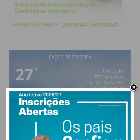
Eu li e concordo com os
termos e
condições
PAÇOS DE FERREIRA
27
°
few clouds
57% humidade
vento: 2m/s OSO
MAX 27 • MIN 27
28
27
28
30
°
°
°
°
SÁB
DOM
SEG
TER