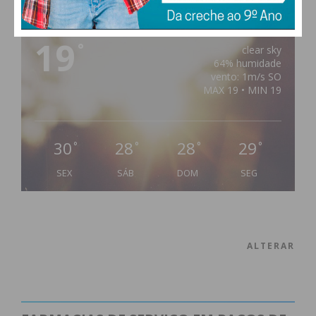
PAÇOS DE FERREIRA
19
°
clear sky
64% humidade
vento: 1m/s SO
MAX 19 • MIN 19
30
28
28
29
°
°
°
°
SEX
SÁB
DOM
SEG
ALTERAR