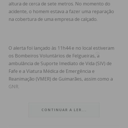
altura de cerca de sete metros. No momento do
acidente, o homem estava a fazer uma reparação
na cobertura de uma empresa de calçado.
O alerta foi lançado às 11h44 e no local estiveram
os Bombeiros Voluntários de Felgueiras, a
ambulância de Suporte Imediato de Vida (SIV) de
Fafe e a Viatura Médica de Emergência e
Reanimação (VMER) de Guimarães, assim como a
GNR.
O homem, com cerca de 62 anos, sofreu ferimentos
considerados graves e foi transportado para o
CONTINUAR A LER...
Hospital Padre Américo, em Penafiel.