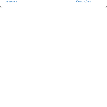
pessoais
Condições
MAIS PARA SI
FACEBOOK
TWITTER
YOUTUBE
INSTAGRAM
READERS
SERVIÇOS
SOBRE NÓS
SECÇÕES