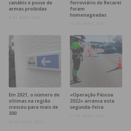
Eu li e concordo com os
termos e
canábis e posse de
ferroviário de Recarei
armas proibidas
foram
condições
homenageadas
6 DE MAIO 2022
26 DE ABRIL 2022
Em 2021, o número de
«Operação Páscoa
vítimas na região
2022» arranca esta
cresceu para mais de
segunda-feira
300
11 DE ABRIL 2022
16 DE ABRIL 2022