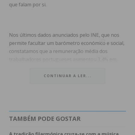
que falam por si.
Nos últimos dados anunciados pelo INE, que nos
permite facultar um barómetro económico e social,
constatamos que a remuneração média dos
trabalhadores portugueses aumentou 3,4% em
2021, o que num contexto de recuperação pós
pandemia é assinalável, representando uma
CONTINUAR A LER...
contabilização bruta mensal média por trabalhador
de 1.361 euros.
Este tema esteve, aliás, em destaque na agenda
mediática das legislativas, juntando-se à
TAMBÉM PODE GOSTAR
progressão verificada no salário mínimo nacional,
que atingiu patamares e um crescimento sem
A tradição filarmónica cruza-se com a música