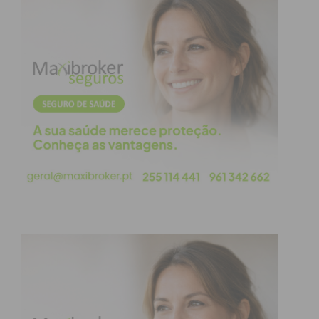
Estes desenvolvimentos, a par de outros
indicadores como o emprego, a proteção social e os
apoios às empresas, permitem redobrar a
confiança na capacidade de retoma do país, no
âmbito económico e empresarial e, por
consequência, social, criando condições favoráveis
para a continuidade do crescimento concretizado
até aqui e previsto para os próximos tempos.
Mais do que nunca, a importância de uma Europa
forte e coesa, face aos acontecimentos recentes na
Ucrânia, revela-se primordial para a
sustentabilidade do projeto europeu e dos seus
pares, concretizando soluções para a redução da
dependência externa e fomentando as economias
dos estados para a sua competitividade mundial.