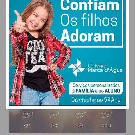
PAÇOS DE FERREIRA
29
°
clear sky
52% humidade
vento: 5m/s O
MAX 29 • MIN 29
29
30
29
27
°
°
°
°
QUI
SEX
SÁB
DOM