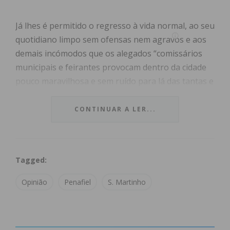
Já lhes é permitido o regresso à vida normal, ao seu
quotidiano limpo sem ofensas nem agravos e aos
demais incómodos que os alegados “comissários
municipais e feirantes provocam dentro da cidade
pouco maravilhosa e sem ruído para lá das tantas e
confusões levadas a cabo pelos que não observam
regras nenhumas, principalmente as de
CONTINUAR A LER...
estacionamento, que o fazem ilegalmente nos
terrenos alheios porque privados, transformando
qualquer espaço em parque de estacionamento
Tagged:
com arrogância e altivez, sem que os serviços
eleitos para actuarem apareçam senão nos locais
Opinião
Penafiel
S. Martinho
perto do comes e bebes, onde marcam presença.
Ainda bem que tal amontoado de disponíveis e