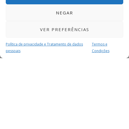
NEGAR
VER PREFERÊNCIAS
Política de privacidade e Tratamento de dados
Termos e
pessoais
Condições
MAIS PARA SI
FACEBOOK
TWITTER
YOUTUBE
INSTAGRAM
READERS