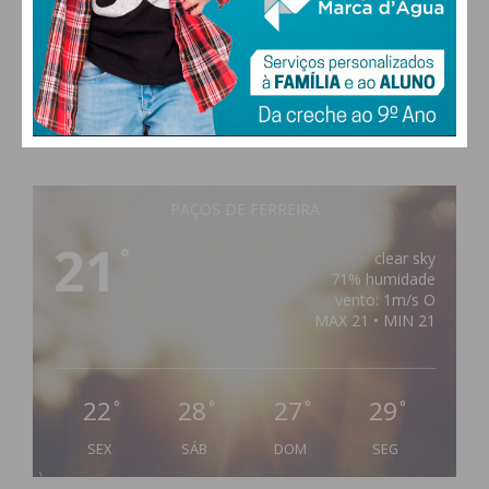
PAÇOS DE FERREIRA
21
°
clear sky
71% humidade
vento: 1m/s O
MAX 21 • MIN 21
22
28
27
29
°
°
°
°
SEX
SÁB
DOM
SEG