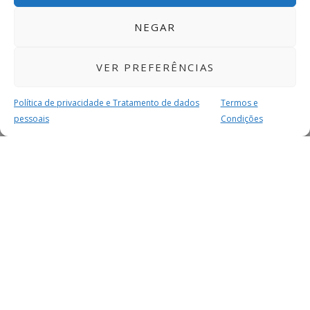
NEGAR
VER PREFERÊNCIAS
Política de privacidade e Tratamento de dados
Termos e
pessoais
Condições
MAIS PARA SI
FACEBOOK
TWITTER
YOUTUBE
INSTAGRAM
READERS