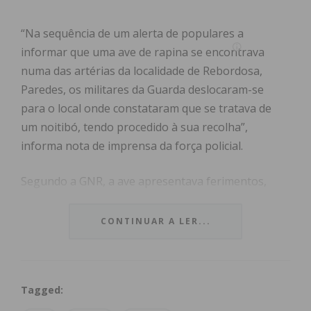
“Na sequência de um alerta de populares a
informar que uma ave de rapina se encontrava
numa das artérias da localidade de Rebordosa,
Paredes, os militares da Guarda deslocaram-se
para o local onde constataram que se tratava de
um noitibó, tendo procedido à sua recolha”,
informa nota de imprensa da força policial.
Segundo a GNR, a ave apresentava ferimentos,
tendo sido recolhida e entregue no Parque
Biológico de Gaia, para monitorização e
CONTINUAR A LER...
recuperação do seu estado de saúde, e posterior
libertação ao seu habitat natural.
Tagged:
A autoridade policial relembrou ainda na
nota
que a
linha SOS Ambiente e Território (808 200 520) pode