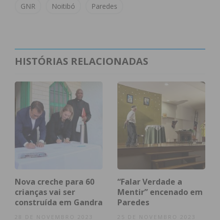
GNR
Noitibó
Paredes
ser usada para a denúncia de eventuais casos de
maus-tratos ou abandono de
animais
.
HISTÓRIAS RELACIONADAS
Subscreva a newsletter do
Imediato
Assine nossa newsletter por e-mail e
obtenha de forma regular a informação
atualizada.
Nova creche para 60
“Falar Verdade a
crianças vai ser
Mentir” encenado em
construída em Gandra
Paredes
Eu li e concordo com os
termos e
condições
28 DE NOVEMBRO 2023
25 DE NOVEMBRO 2023