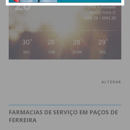
26
°
clear sky
59% humidade
vento: 1m/s O
MAX 26 • MIN 26
30
28
28
29
°
°
°
°
SEX
SÁB
DOM
SEG
ALTERAR
FARMACIAS DE SERVIÇO EM PAÇOS DE
FERREIRA