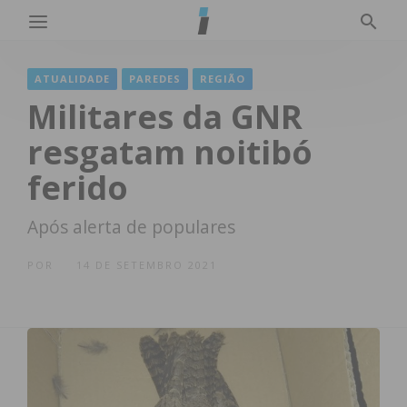
ATUALIDADE
PAREDES
REGIÃO
Militares da GNR
resgatam noitibó
ferido
Após alerta de populares
POR
14 DE SETEMBRO 2021