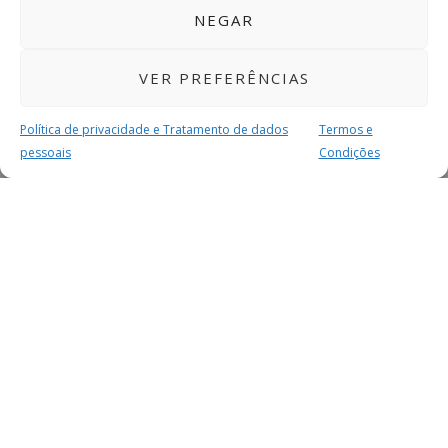
NEGAR
VER PREFERÊNCIAS
Política de privacidade e Tratamento de dados
Termos e
pessoais
Condições
MAIS PARA SI
FACEBOOK
TWITTER
YOUTUBE
INSTAGRAM
READERS