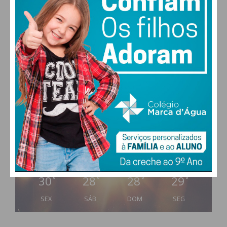
PAÇOS DE FERREIRA
26
°
clear sky
59% humidade
vento: 1m/s O
MAX 26 • MIN 26
30
28
28
29
°
°
°
°
SEX
SÁB
DOM
SEG