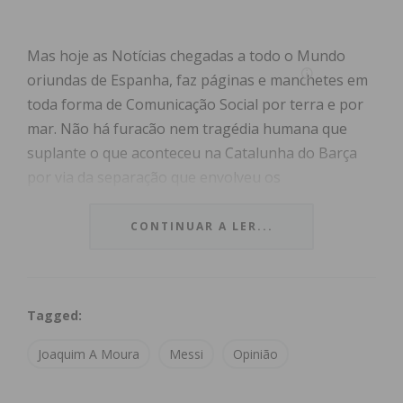
Mas hoje as Notícias chegadas a todo o Mundo
oriundas de Espanha, faz páginas e manchetes em
toda forma de Comunicação Social por terra e por
mar. Não há furacão nem tragédia humana que
suplante o que aconteceu na Catalunha do Barça
por via da separação que envolveu os
intervenientes, que faz de um, o “clube mais e
maior do planeta e outro o melhor jogador da
CONTINUAR A LER...
história do desporto rei”.
Menos população verá o maior astro a exibir-se
Tagged:
nos relvados por onde passou e passará, mas com
“camiseta” reluzindo outras cores. Lionel Messi
Joaquim A Moura
Messi
Opinião
acaba com o seu clube do coração e marchará para
outro destino. O Barça não tem como lhe pagar,