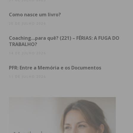
Imediato
Como nasce um livro?
Assine nossa newsletter por e-mail e
20 DE JULHO 2026
obtenha de forma regular a informação
atualizada.
Coaching…para quê? (221) – FÉRIAS: A FUGA DO
TRABALHO?
14 DE JULHO 2026
PFR: Entre a Memória e os Documentos
Eu li e concordo com os
termos e
11 DE JULHO 2026
condições