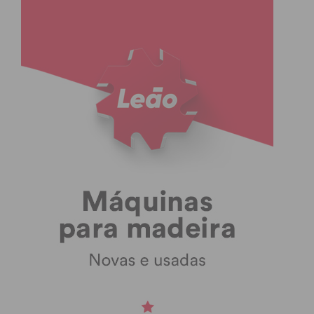
Débora Ribeiro
Débora Ribeiro tem 53 anos e ainda se lembra
perfeitamente do dia em que fez as malas e, com o
apoio da família, saiu do Brasil, cruzou o Atlântico,
e desembarcou em Portugal: 23 de abril de 2005.
“Era uma época muito difícil, estava desempregada
e desde que nasci tinha o sonho de emigrar. Eu vim
de uma favela, do Morro dos Alagoanos, em Vitória,
capital do Estado do Espírito Santo, confesso que
hoje não tenho coragem de andar onde eu nasci”,
contou ao IMEDIATO.
Inicialmente viveu em Lisboa, mas, há 14 anos, “o