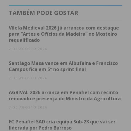
O segundo concelho com maior número e
TAMBÉM PODE GOSTAR
incidência de imigrantes foi
Penafiel
, que, em 2019,
tinha recebido 461 estrangeiros, mais 15,83% que
Vilela Medieval 2026 já arrancou com destaque
11 anos antes. Contas feitas, existiam, no ano
para “Artes e Ofícios da Madeira” no Mosteiro
passado, 69.772 penafidelenses, sendo que, assim,
requalificado
a população imigrante representava 0,66% do total.
7 DE AGOSTO 2026
Também em Penafiel a comunidade brasileira é a
Santiago Mesa vence em Albufeira e Francisco
mais significativa, representando 43,6% do total,
Campos fica em 5º no sprint final
seguida de longe pelos cidadãos de nacionalidade
7 DE AGOSTO 2026
ucraniana (9,32%) e por chineses (5,63%).
AGRIVAL 2026 arranca em Penafiel com recinto
Já em
Paços de Ferreira
o valor é mais reduzido,
renovado e presença do Ministro da Agricultura
contando-se, em 2019, 310 habitantes com outras
7 DE AGOSTO 2026
nacionalidades além da portuguesa. No ano
passado, a Capital do Móvel tinha uma comunidade
FC Penafiel SAD cria equipa Sub-23 que vai ser
liderada por Pedro Barroso
imigrante superior em 34,78% à que se registava