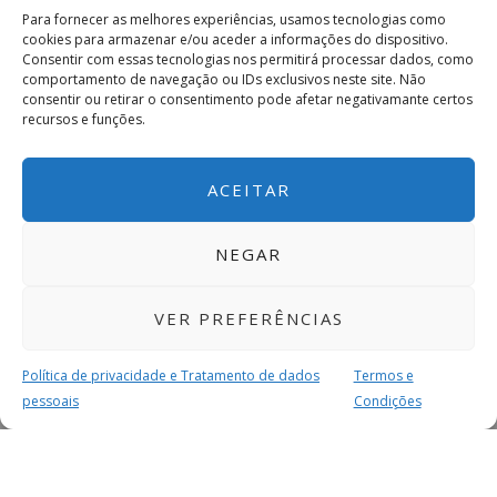
Para fornecer as melhores experiências, usamos tecnologias como
“Às vezes não acredito que consegui isto tudo.
cookies para armazenar e/ou aceder a informações do dispositivo.
Consentir com essas tecnologias nos permitirá processar dados, como
Agora sou funcionária pública, sou cantoneira de
comportamento de navegação ou IDs exclusivos neste site. Não
rua com todo o prazer e gosto do mundo. Varro as
consentir ou retirar o consentimento pode afetar negativamante certos
recursos e funções.
ruas com tanta felicidade que os meus olhos falam
por mim. Agora não sei viver longe de Paços de
ACEITAR
Ferreira”, contou com emoção.
Longe ficam os tempos obscuros em que deixou de
NEGAR
comer para enviar dinheiro para o filho, que
inicialmente ficou no Brasil. “Fui abençoada”,
VER PREFERÊNCIAS
rematou.
Política de privacidade e Tratamento de dados
Termos e
pessoais
Condições
Subscreva a newsletter do
MAIS PARA SI
Imediato