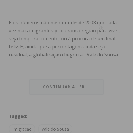
E os números não mentem: desde 2008 que cada
vez mais imigrantes procuram a região para viver,
seja temporariamente, ou à procura de um final
feliz. E, ainda que a percentagem ainda seja
residual, a globalização chegou ao Vale do Sousa.
Segundo dados da base de dados PORDATA, em
CONTINUAR A LER...
2019 os concelhos de Paços de Ferreira, Penafiel,
Paredes e Lousada reuniam 259.322 habitantes,
dos quais 1.643 provenientes de outros países,
Tagged:
significando que, em cada mil residentes,
aproximadamente seis são imigrantes.
Imigração
Vale do Sousa