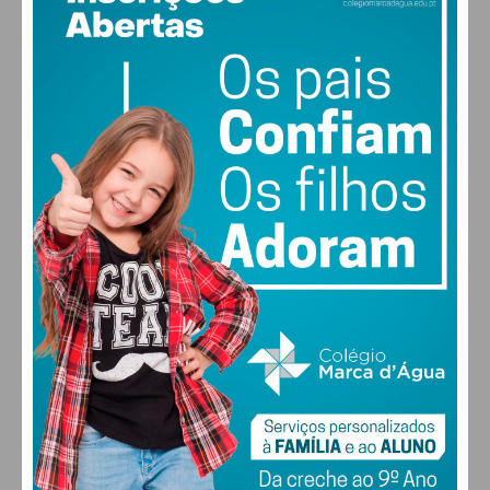
18
°
few clouds
88% humidade
vento: 1m/s SSO
MAX 20 • MIN 18
26
28
30
31
°
°
°
°
DOM
SEG
TER
QUA
ALTERAR
FARMACIAS DE SERVIÇO EM PAÇOS DE
FERREIRA