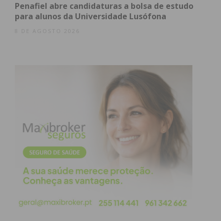
Penafiel abre candidaturas a bolsa de estudo
Subscreva a newsletter do
para alunos da Universidade Lusófona
Imediato
8 DE AGOSTO 2026
Assine nossa newsletter por e-mail e
obtenha de forma regular a informação
atualizada.
Eu li e concordo com os
termos e
condições