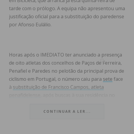
em Bicicleta, que arranca já esta quinta-feira de
tarde com o prólogo. A equipa não apresentou uma
justificação oficial para a substituição do paredense
por Afonso Eulálio.
Horas após o IMEDIATO ter anunciado a presença
de oito atletas dos concelhos de Paços de Ferreira,
Penafiel e Paredes no pelotão da principal prova de
ciclismo em Portugal, o número caiu para
sete
face
à
substituição de Francisco Campos, atleta
penafidelense
, após buscas à sua residência no
âmbito de uma operação anti-‘
doping
‘. O ciclista já
veio afirmar, em comunicado, estar “
limpo de
CONTINUAR A LER...
qualquer substância ilícita
”.