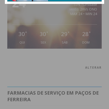
24
53% humidade
vento: 2m/s ONO
MAX 24 • MIN 24
30
30
29
28
°
°
°
°
QUI
SEX
SÁB
DOM
ALTERAR
FARMACIAS DE SERVIÇO EM PAÇOS DE
FERREIRA