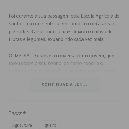
Foi durante a sua passagem pela Escola Agrícola de
Santo Tirso que entrou em contacto com a área e,
passados 3 anos, nunca mais deixou o cultivo de
frutas e legumes, expandindo cada vez mais.
O IMEDIATO esteve à conversa com o jovem, que
falou sobre o seu sonho, de como concilia o
trabalho com a plantação e de como a agricultura
está a mudar. Veja o vídeo!
CONTINUAR A LER...
Tagged:
Agricultura
Figueiró