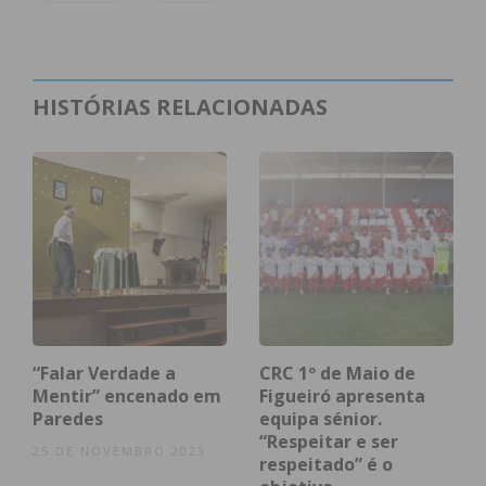
HISTÓRIAS RELACIONADAS
Subscreva a newsletter do
Imediato
Assine nossa newsletter por e-mail e
obtenha de forma regular a informação
“Falar Verdade a
CRC 1º de Maio de
atualizada.
Mentir” encenado em
Figueiró apresenta
Paredes
equipa sénior.
“Respeitar e ser
25 DE NOVEMBRO 2023
respeitado” é o