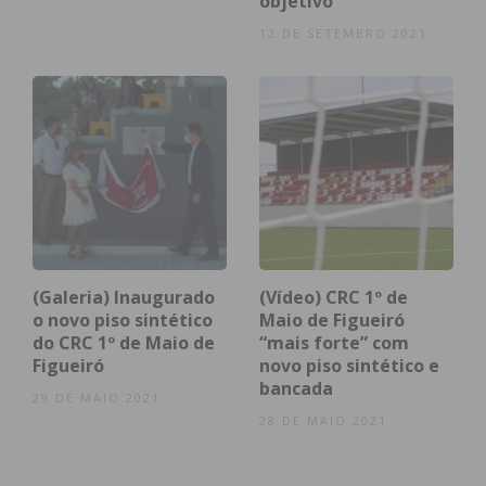
objetivo
12 DE SETEMBRO 2021
Eu li e concordo com os
termos e
condições
(Galeria) Inaugurado
(Vídeo) CRC 1º de
o novo piso sintético
Maio de Figueiró
do CRC 1º de Maio de
“mais forte” com
Figueiró
novo piso sintético e
bancada
29 DE MAIO 2021
28 DE MAIO 2021