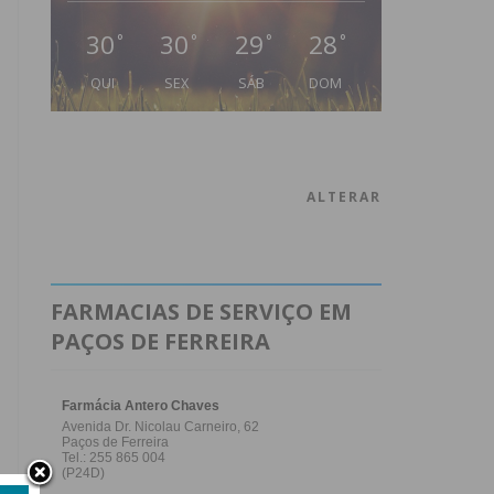
30
30
29
28
°
°
°
°
QUI
SEX
SÁB
DOM
ALTERAR
FARMACIAS DE SERVIÇO EM
PAÇOS DE FERREIRA