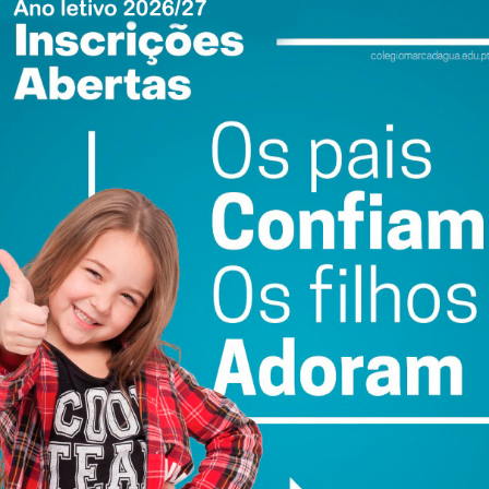
m do Bairro Doutor Abílio Alves Moreira para receber a
or fora do dentro, um momento que explora as dimensões
, do nós e do outro.
 Associação Social, Recreativa e Cultural “Ao Encontro
s, o Movimento Sénior da Ordem, os moradores do Bairro
ristelos.
 Tâmega e Sousa
, em parceria com seus, no âmbito da
a.O programa é cofinanciado pelo Norte 2020, Portugal
o Social Europeu.
ezembro de 2021 | Lousada, Cristelos
ter do Imediato
usada, Cristelos