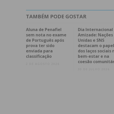
TAMBÉM PODE GOSTAR
Aluna de Penafiel
Dia Internacional
sem nota no exame
Amizade: Nações
de Português após
Unidas e SNS
prova ter sido
destacam o pape
enviada para
dos laços sociais 
classificação
bem-estar e na
coesão comunitár
2 DE AGOSTO 2026
30 DE JULHO 2026