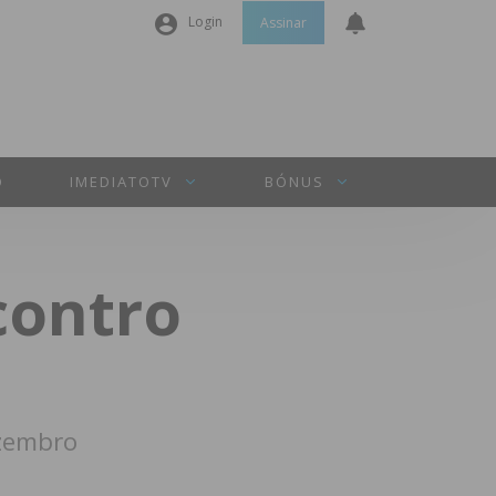
Login
Assinar
Nome de utilizador ou email
*
Senha
*
O
IMEDIATOTV
BÓNUS
Manter sessão
contro
INICIAR SESSÃO
Perdeu a sua senha?
ezembro