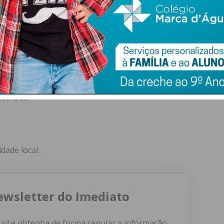
idade local
de local
dade local
ewsletter do Imediato
ail e obtenha de forma regular a informação