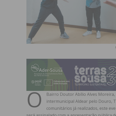
O
Bairro Doutor Abílio Alves Moreira,
intermunicipal Aldear pelo Douro,
comunitários já realizados, este ev
será assinalado com a apresentação pública d