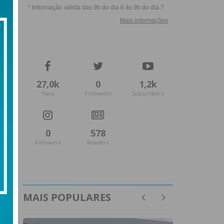
27,0k
0
1,2k
Fans
Followers
Subscribers
0
578
Followers
Readers
MAIS POPULARES