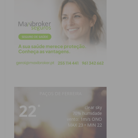
PAÇOS DE FERREIRA
22
°
clear sky
70% humidade
vento: 1m/s ONO
MAX 23 • MIN 22