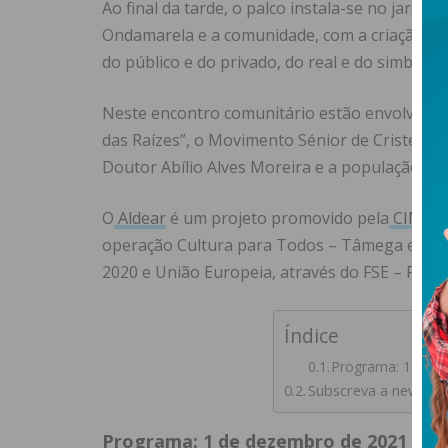
Ao final da tarde, o palco instala-se no jardi
Ondamarela e a comunidade, com a criação P
do público e do privado, do real e do simbólico
Neste encontro comunitário estão envolvidos a
das Raízes”, o Movimento Sénior de Cristelo
Doutor Abílio Alves Moreira e a população de C
O
Aldear
é um projeto promovido pela
CIM do
operação Cultura para Todos – Tâmega e Sous
2020 e União Europeia, através do FSE – Fund
Índice
Programa: 1 de d
Subscreva a newslet
Programa: 1 de dezembro de 2021 | Lo