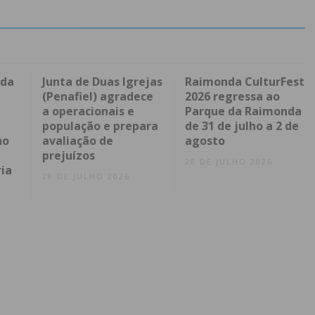
 da
Junta de Duas Igrejas
Raimonda CulturFest
(Penafiel) agradece
2026 regressa ao
a operacionais e
Parque da Raimonda
l
população e prepara
de 31 de julho a 2 de
no
avaliação de
agosto
prejuízos
28 DE JULHO 2026
ia
28 DE JULHO 2026