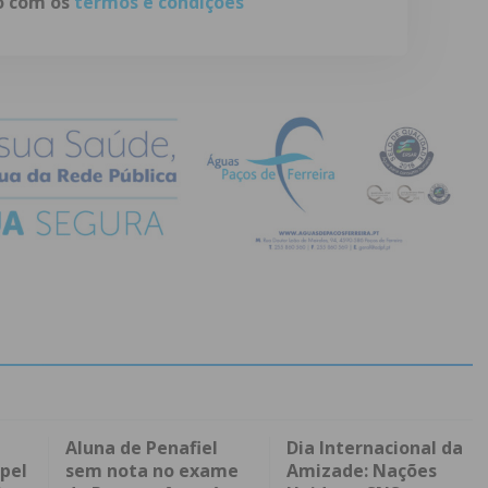
do com os
termos e condições
Aluna de Penafiel
Dia Internacional da
pel
sem nota no exame
Amizade: Nações