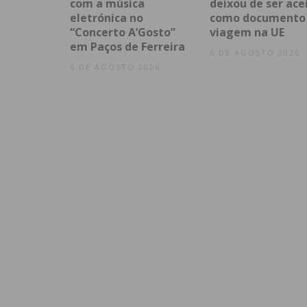
com a música
deixou de ser ace
eletrónica no
como documento
“Concerto A’Gosto”
viagem na UE
em Paços de Ferreira
6 DE AGOSTO 2026
6 DE AGOSTO 2026