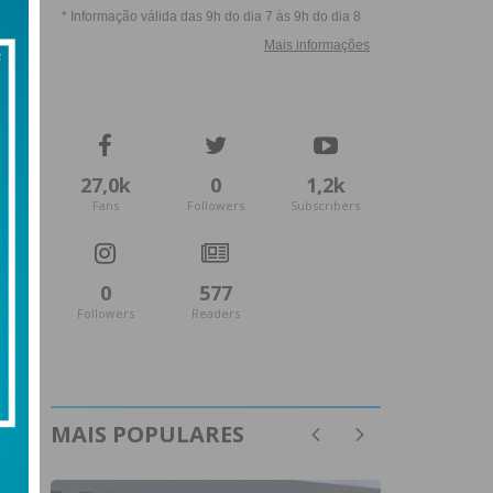
27,0k
0
1,2k
Fans
Followers
Subscribers
0
577
Followers
Readers
MAIS POPULARES