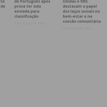
ite
de Português após
Unidas e SNS
 de
prova ter sido
destacam o papel
enviada para
dos laços sociais no
classificação
bem-estar e na
coesão comunitária
2 DE AGOSTO 2026
30 DE JULHO 2026