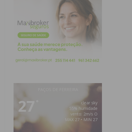
PAÇOS DE FERREIRA
27
°
clear sky
55% humidade
vento: 2m/s O
MAX 27 • MIN 27