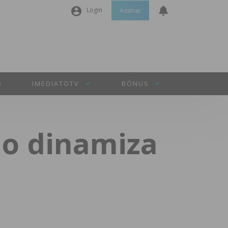
Login
Assinar
Nome de utilizador ou email
*
Senha
*
O
IMEDIATOTV
BÓNUS
Manter sessão
lo dinamiza
INICIAR SESSÃO
Perdeu a sua senha?