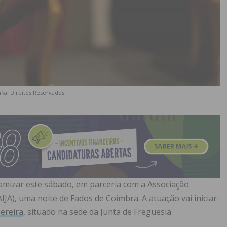
fia: Direitos Reservados
namizar este sábado, em parceria com a Associação
IJA), uma noite de Fados de Coimbra. A atuação vai iniciar-
Pereira
, situado na sede da Junta de Freguesia.