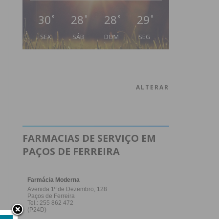
30
28
28
29
°
°
°
°
SEX
SÁB
DOM
SEG
ALTERAR
FARMACIAS DE SERVIÇO EM
PAÇOS DE FERREIRA