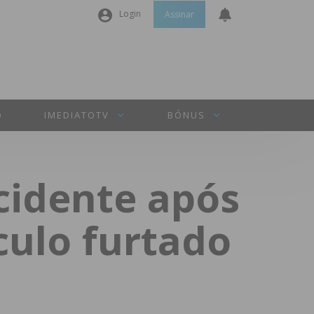
Login
Assinar
Nome de utilizador ou email
*
Senha
*
O
IMEDIATOTV
BÓNUS
Manter sessão
cidente após
INICIAR SESSÃO
culo furtado
Perdeu a sua senha?