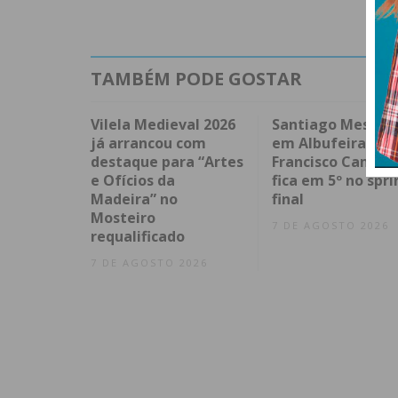
TAMBÉM PODE GOSTAR
Vilela Medieval 2026
Santiago Mesa v
já arrancou com
em Albufeira e
destaque para “Artes
Francisco Campo
e Ofícios da
fica em 5º no spri
Madeira” no
final
Mosteiro
7 DE AGOSTO 2026
requalificado
7 DE AGOSTO 2026