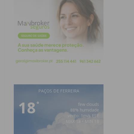
PAÇOS DE FERREIRA
18
°
few clouds
88% humidade
vento: 1m/s ESE
MAX 18 • MIN 18