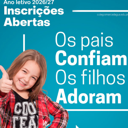
ail e obtenha de forma regular a informação
atualizada.
do com os
termos e condições