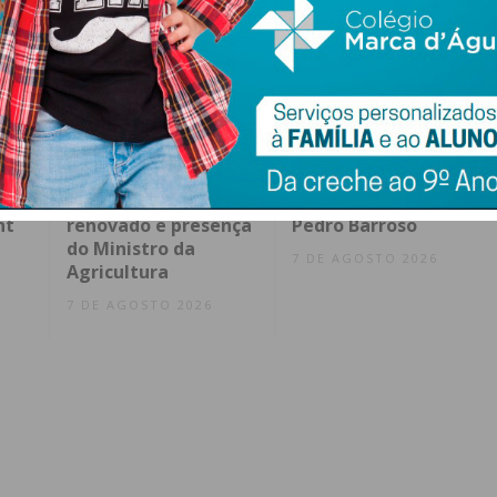
ence
AGRIVAL 2026
FC Penafiel SAD cria
arranca em Penafiel
equipa Sub-23 que
s
com recinto
vai ser liderada por
nt
renovado e presença
Pedro Barroso
do Ministro da
7 DE AGOSTO 2026
Agricultura
7 DE AGOSTO 2026