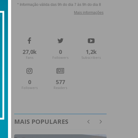
27,0k
0
1,2k
Fans
Followers
Subscribers
0
577
Followers
Readers
MAIS POPULARES