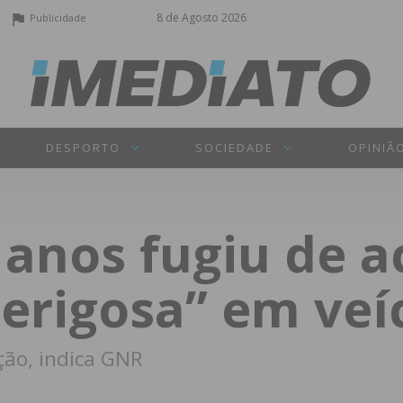
8 de Agosto 2026
Publicidade
DESPORTO
SOCIEDADE
OPINIÃ
 anos fugiu de a
erigosa” em veí
ção, indica GNR