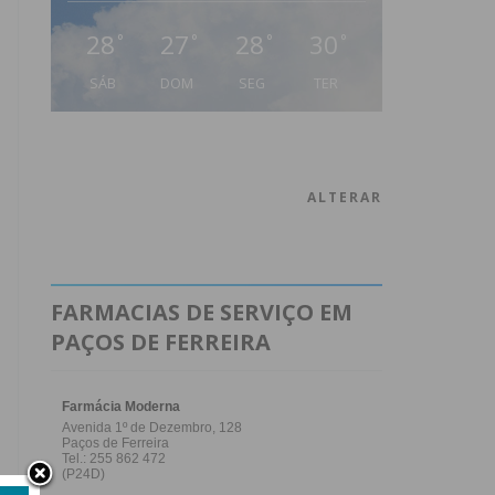
28
27
28
30
°
°
°
°
SÁB
DOM
SEG
TER
ALTERAR
FARMACIAS DE SERVIÇO EM
PAÇOS DE FERREIRA