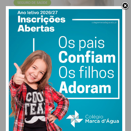
2
OS Pienses
2-1
UD Lagoas
2
Cête
1-0
Freamunde B
2
CRC 1º de Maio
2-3
ASS
de Figueiró
Nevogilde
2
ADC Lodares
0-2
AD Refojos
2
Codessos
3-3
Monte
Córdova
2
UCR Boim
ADI
Melres DC
3
Paço de Sousa
3-3
AC Croca
3
S. Vicente Irivo
2-0
Baião
3
Rio Mau FC
1-3
Várzea FC B
3
FC Boelhe
1-1
GDCSS
Castelões
3
GRD Rans
1-0
GRD Soalhães