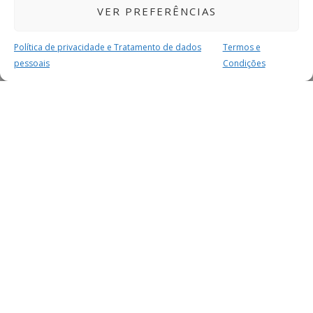
VER PREFERÊNCIAS
Política de privacidade e Tratamento de dados
Termos e
pessoais
Condições
MAIS PARA SI
FACEBOOK
TWITTER
YOUTUBE
INSTAGRAM
READERS
SERVIÇOS