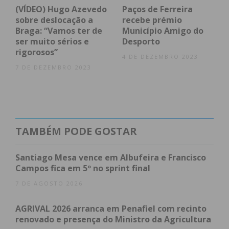
Fânzeres
(VÍDEO) Hugo Azevedo
Paços de Ferreira
sobre deslocação a
recebe prémio
2
AJM
0-2
Penamaior
Lamoso
Braga: “Vamos ter de
Município Amigo do
ser muito sérios e
Desporto
2
SC Nu’
0-0
Caíde Rei
rigorosos”
Álvares
4 DE DEZEMBRO 2023
7 DE DEZEMBRO 2023
2
SC Rio de
1-1
Citânia de
Moinhos
Sanfins FC
2
FC Lagares
0-1
GDC Ferreira
TAMBÉM PODE GOSTAR
Primeira Divisão
Santiago Mesa vence em Albufeira e Francisco
Série
Casa
Resultado
Visitante
Campos fica em 5º no sprint final
1
FC Parada
4-3
S. Félix da
7 DE AGOSTO 2026
Marinha
1
Os
2-1
USC Baltar
AGRIVAL 2026 arranca em Penafiel com recinto
Lusitanos
renovado e presença do Ministro da Agricultura