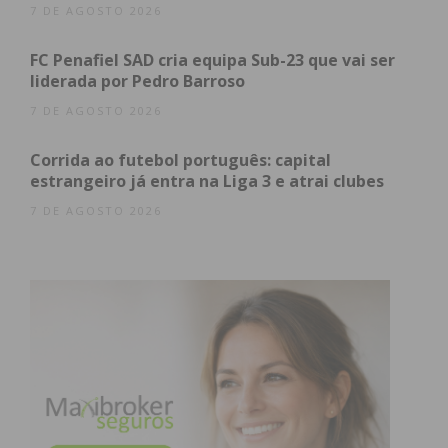
2
AD Lustosa
0-2
Lixa B
7 DE AGOSTO 2026
2
Águias de
1-0
S. Vicente
Figueiras
Pinheiro
FC Penafiel SAD cria equipa Sub-23 que vai ser
liderada por Pedro Barroso
2
CCD
1-3
ADR
Sobrosa
Aveleda
7 DE AGOSTO 2026
2
Raimonda
2-0
ADR
Corrida ao futebol português: capital
Macieira
estrangeiro já entra na Liga 3 e atrai clubes
7 DE AGOSTO 2026
Segunda Divisão
Série
Casa
Resultado
Visitante
2
Leões Seroa
2-2
ADC Frazão
2
ADCL
4-4
Lusos DB
Carvalhosa