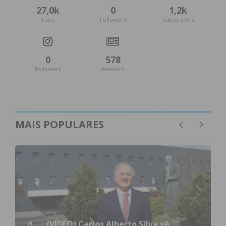
27,0k
0
1,2k
Fans
Followers
Subscribers
0
578
Followers
Readers
MAIS POPULARES
(VÍDEO) Carlos Alberto Silva vê