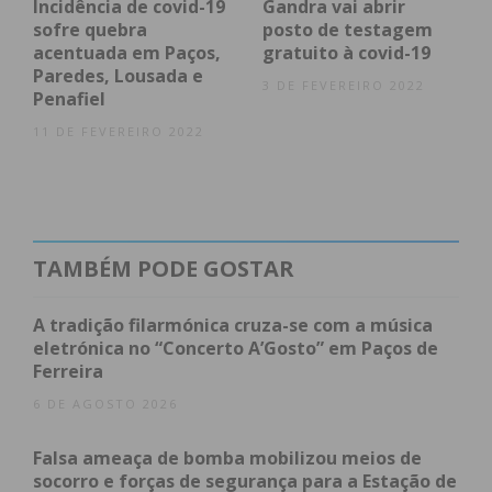
Incidência de covid-19
Gandra vai abrir
sofre quebra
posto de testagem
acentuada em Paços,
gratuito à covid-19
Paredes, Lousada e
Subscreva a newsletter do
3 DE FEVEREIRO 2022
Penafiel
Imediato
11 DE FEVEREIRO 2022
Assine nossa newsletter por e-mail e
obtenha de forma regular a informação
atualizada.
TAMBÉM PODE GOSTAR
A tradição filarmónica cruza-se com a música
eletrónica no “Concerto A’Gosto” em Paços de
Ferreira
Eu li e concordo com os
termos e
6 DE AGOSTO 2026
condições
Falsa ameaça de bomba mobilizou meios de
socorro e forças de segurança para a Estação de