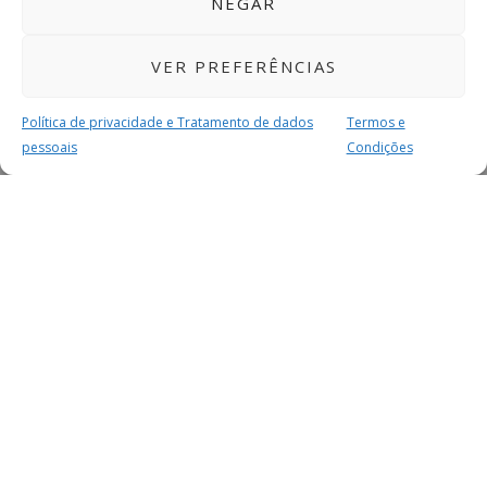
NEGAR
VER PREFERÊNCIAS
Política de privacidade e Tratamento de dados
Termos e
pessoais
Condições
MAIS PARA SI
FACEBOOK
TWITTER
YOUTUBE
INSTAGRAM
READERS