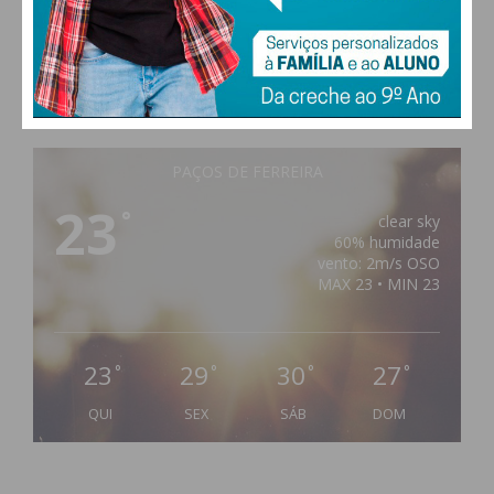
PAÇOS DE FERREIRA
23
°
clear sky
60% humidade
vento: 2m/s OSO
MAX 23 • MIN 23
23
29
30
27
°
°
°
°
QUI
SEX
SÁB
DOM