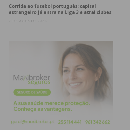
subida foi de apenas 0,23%, passando de 890 para
Corrida ao futebol português: capital
892 casos por 100 mil habitantes, mas em Castelo
estrangeiro já entra na Liga 3 e atrai clubes
de Paiva foi de 19,44%, tendo crescido de 1.029 para
7 DE AGOSTO 2026
1.229 nos dois períodos estudados.
Consulte a tabela e conheça a
situação
do seu
concelho.
Índice
Incidência cumulativa (casos de covid-19 por
100 mil habitantes) no Vale do Sousa*:
Subscreva a newsletter do Imediato
Incidência cumulativa (casos de covid-19
por 100 mil habitantes) no Vale do Sousa*: