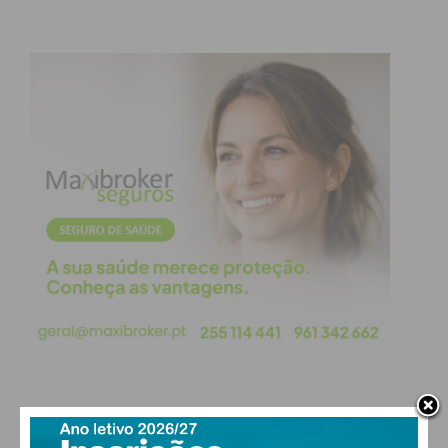
Incidência de
Incidência de
Diferença
13/01 a 26/01
20/01 a 02/02
(%)
Castelo de
1.029
1.229
+19,44%
Paiva
Felgueiras
1.205
1.044
-13,36%
Lousada
890
892
+0,23%
Paços de
668
628
-5,99%
Ferreira
Paredes
834
762
-8,63%
Penafiel
1.055
899
-14,79%
Vale do
946,83
909
-3,67%
Sousa
*Dados do boletim epidemiológico da Direção
Geral da saúde de 08/02.
PAÇOS DE FERREIRA