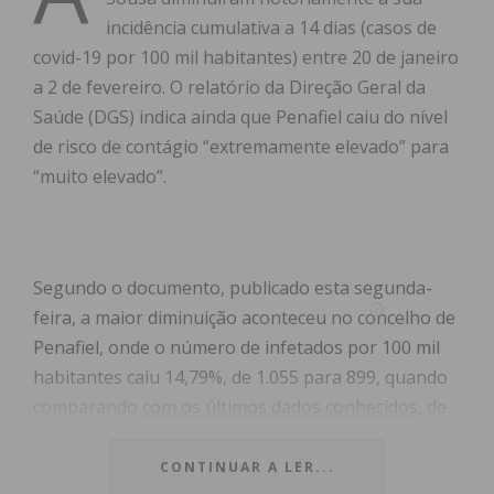
incidência cumulativa a 14 dias (casos de
covid-19 por 100 mil habitantes) entre 20 de janeiro
a 2 de fevereiro. O relatório da Direção Geral da
Saúde (DGS) indica ainda que Penafiel caiu do nível
de risco de contágio “extremamente elevado” para
“muito elevado”.
Segundo o documento, publicado esta segunda-
feira, a maior diminuição aconteceu no concelho de
Penafiel, onde o número de infetados por 100 mil
habitantes caiu 14,79%, de 1.055 para 899, quando
comparando
com os últimos dados conhecidos
, de
13 a 26 de janeiro.
CONTINUAR A LER...
O município penafidelense caiu ainda do nível de