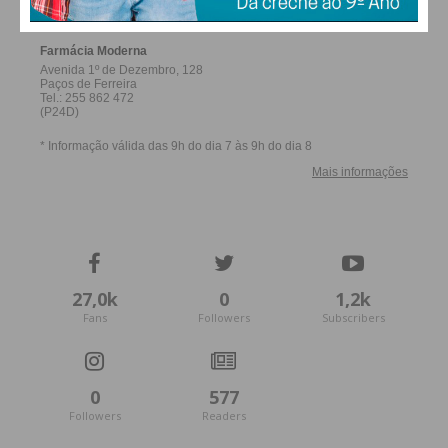
27,0k
0
1,2k
Fans
Followers
Subscribers
0
577
Followers
Readers