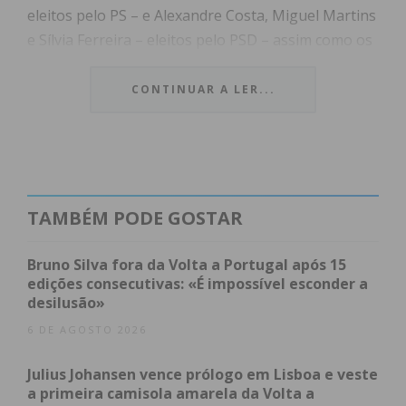
eleitos pelo PS – e Alexandre Costa, Miguel Martins
e Sílvia Ferreira – eleitos pelo PSD – assim como os
eleitos para a Assembleia Municipal de Paços de
Ferreira, que será presidida por Miguel Costa.
CONTINUAR A LER...
Humberto Brito iniciou o seu discurso de tomada
de posse com um minuto de silêncio em
homenagem às 133 vítimas mortais que a covid-19
causou no concelho de Paços de Ferreira. Durante a
TAMBÉM PODE GOSTAR
intervenção
, mencionou os feitos dos últimos
mandatos, destacando a redução da dívida
Bruno Silva fora da Volta a Portugal após 15
camarária, os investimentos efetuados no concelho
edições consecutivas: «É impossível esconder a
desilusão»
e a “valorização dos serviços e trabalhadores
municipais”, relembrando ainda algumas das
6 DE AGOSTO 2026
propostas apresentadas para os próximos quatro
Julius Johansen vence prólogo em Lisboa e veste
anos.
a primeira camisola amarela da Volta a