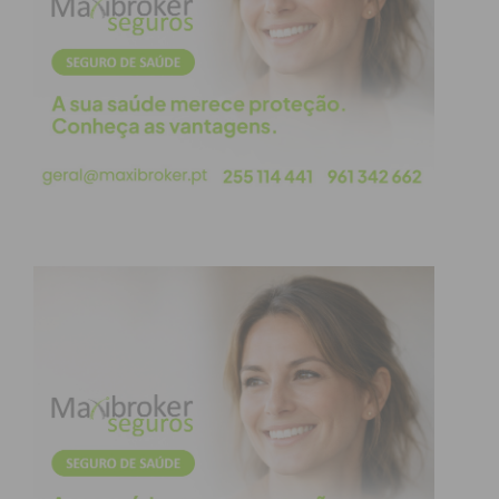
um compromisso: melhorar o transporte público
local e regional”, não esquecendo a
Linha do Vale
do Sousa
, que considera ser “uma prioridade que
urge materializar”.
O autarca reeleito defendeu ainda que os próximos
quatro anos serão de “prudência, rigor,
transparência”, com um governo de “seriedade que
não cede a clientelas”, lançando críticas “à política
da maldicência” que afirma existir no concelho.
“Antes de tudo seremos um governo municipal que
não se amesquinha nem se verga perante a
maldicência e a calúnia de quem protagoniza, se
encosta e se revê na ação política das catacumbas
da política negra. Aqui estou e estamos com a
mesma determinação na defesa do bem comum