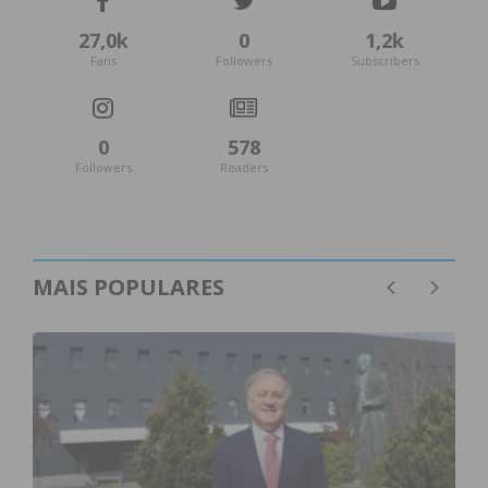
27,0k
0
1,2k
Fans
Followers
Subscribers
0
578
Followers
Readers
Subscreva a newsletter do
Imediato
Assine nossa newsletter por e-mail e
MAIS POPULARES
obtenha de forma regular a informação
atualizada.
Eu li e concordo com os
termos e