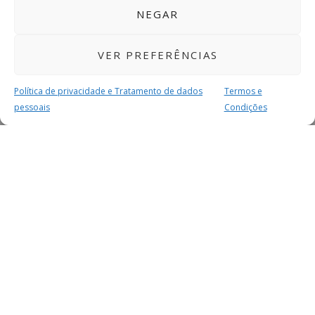
NEGAR
VER PREFERÊNCIAS
Política de privacidade e Tratamento de dados
Termos e
pessoais
Condições
MAIS PARA SI
FACEBOOK
TWITTER
YOUTUBE
INSTAGRAM
READERS