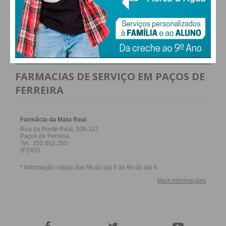
Humberto Brito
Alexandre Costa
ALTERAR
FARMACIAS DE SERVIÇO EM PAÇOS DE
Paulo Ferreira
Filomena Silva
FERREIRA
Miguel Martins
Joaquim Sousa
Sílvia Ferreira