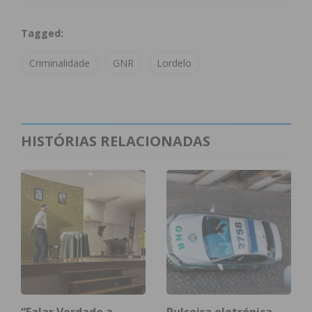
tendo sido intercetado”, relata a GNR, em
nota de
imprensa
enviada às redações.
Tagged:
Os militares do posto da GNR de Lordelo apuraram
Criminalidade
GNR
Lordelo
que o suspeito se encontrava no local a tentar
furtar
metais não preciosos
, tendo já algum
material furtado no interior da viatura. O veículo foi
apreendido, assim como quatro tampas de
HISTÓRIAS RELACIONADAS
saneamento e duas grelhas.
Subscreva a newsletter do
Imediato
Assine nossa newsletter por e-mail e
obtenha de forma regular a informação
atualizada.