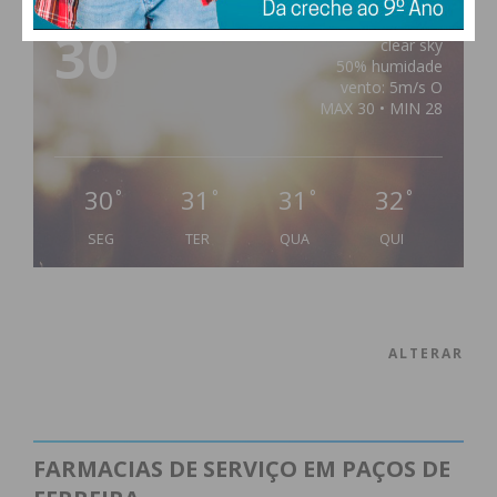
30
°
clear sky
50% humidade
vento: 5m/s O
MAX 30 • MIN 28
30
31
31
32
°
°
°
°
SEG
TER
QUA
QUI
ALTERAR
FARMACIAS DE SERVIÇO EM PAÇOS DE