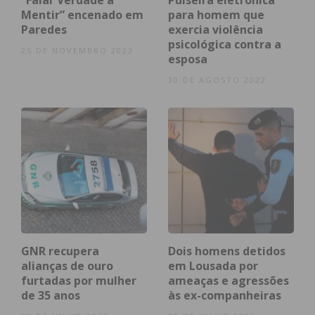
“Falar Verdade a
Pulseira eletrónica
Mentir” encenado em
para homem que
Paredes
exercia violência
psicológica contra a
25 DE NOVEMBRO 2023
esposa
30 DE AGOSTO 2022
Eu li e concordo com os
termos e
condições
GNR recupera
Dois homens detidos
alianças de ouro
em Lousada por
furtadas por mulher
ameaças e agressões
de 35 anos
às ex-companheiras