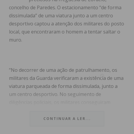
concelho de Paredes. O estacionamento “de forma
dissimulada” de uma viatura junto a um centro
desportivo captou a atenção dos militares do posto
local, que encontraram o homem a tentar saltar o
muro.
“No decorrer de uma ação de patrulhamento, os
militares da Guarda verificaram a existência de uma
viatura parqueada de forma dissimulada, junto a
um centro desportivo. No seguimento de
diligências policiais, os militares conseguiram
verificar que o suspeito se encontrava a tentar
saltar o muro do centro desportivo. Ao verificar a
CONTINUAR A LER...
presença da Guarda, iniciou uma fuga apeada,