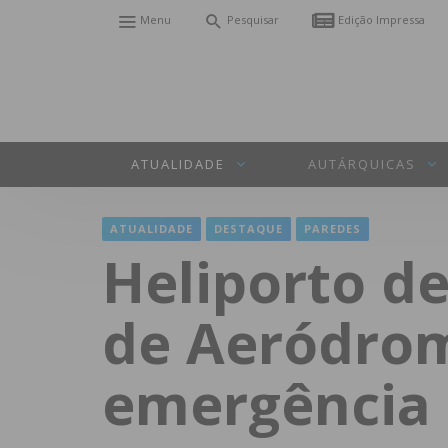
Menu
Pesquisar
Edição Impressa
ATUALIDADE
AUTÁRQUICAS
ATUALIDADE
DESTAQUE
PAREDES
Heliporto de
de Aeródrom
emergência