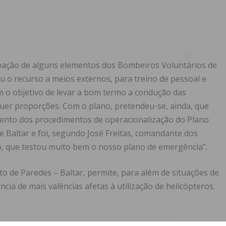
ipação de alguns elementos dos Bombeiros Voluntários de
iu o recurso a meios externos, para treino de pessoal e
m o objetivo de levar a bom termo a condução das
uer proporções. Com o plano, pretendeu-se, ainda, que
ento dos procedimentos de operacionalização do Plano
 Baltar e foi, segundo José Freitas, comandante dos
o, que testou muito bem o nosso plano de emergência”.
to de Paredes – Baltar, permite, para além de situações de
ncia de mais valências afetas à utilização de helicópteros.