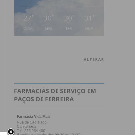
27
30
30
31
°
°
°
°
DOM
SEG
TER
QUA
ALTERAR
FARMACIAS DE SERVIÇO EM
PAÇOS DE FERREIRA