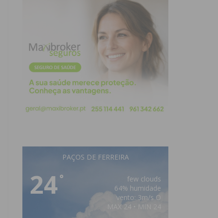
PAÇOS DE FERREIRA
24
°
few clouds
64% humidade
vento: 3m/s O
MAX 24 • MIN 24