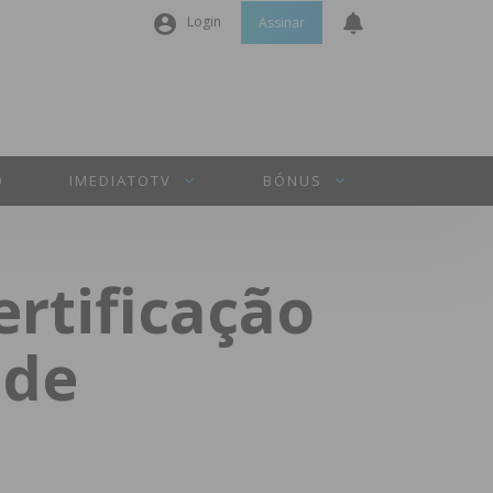
Login
Assinar
Nome de utilizador ou email
*
Senha
*
O
IMEDIATOTV
BÓNUS
Manter sessão
ertificação
INICIAR SESSÃO
 de
Perdeu a sua senha?