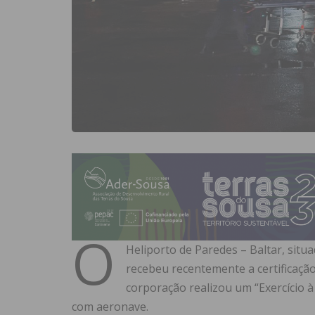
O
Heliporto de Paredes – Baltar, situ
recebeu recentemente a certificação 
corporação realizou um “Exercício à
com aeronave.