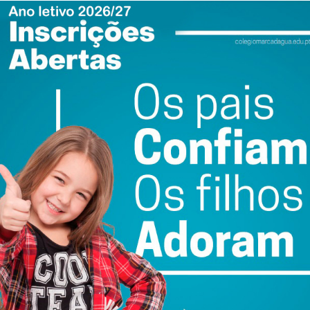
ewsletter do Imediato
ail e obtenha de forma regular a informação
atualizada.
do com os
termos e condições