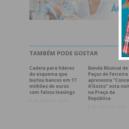
TAMBÉM PODE GOSTAR
Cadeia para líderes
Banda Musical de
do esquema que
Paços de Ferreira
burlou bancos em 17
apresenta “Conce
milhões de euros
A’Gosto” esta noi
com falsos leasings
na Praça da
República
8 DE AGOSTO 2026
8 DE AGOSTO 2026