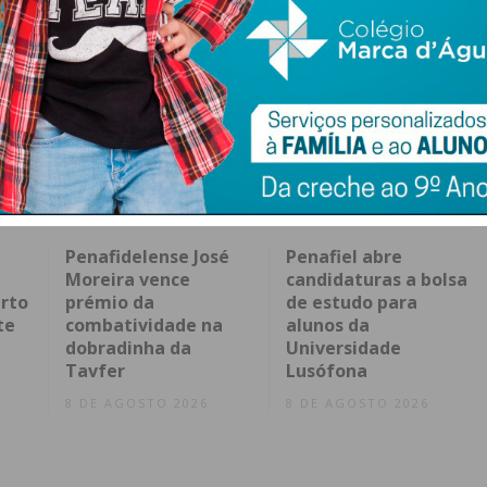
Penafidelense José
Penafiel abre
Moreira vence
candidaturas a bolsa
rto
prémio da
de estudo para
te
combatividade na
alunos da
dobradinha da
Universidade
Tavfer
Lusófona
8 DE AGOSTO 2026
8 DE AGOSTO 2026