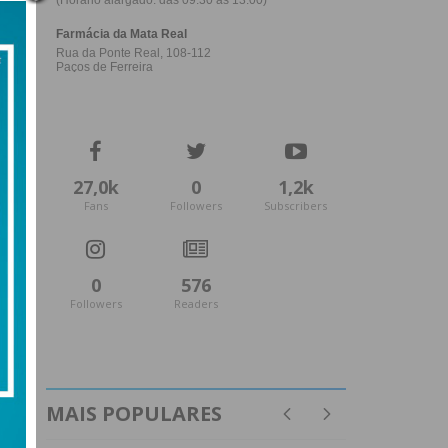
27,0k
0
1,2k
Fans
Followers
Subscribers
0
576
Followers
Readers
MAIS POPULARES