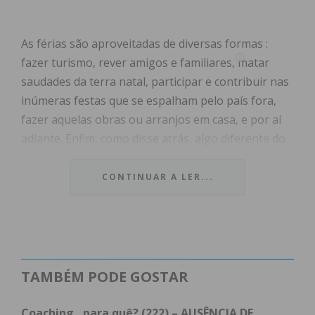
As férias são aproveitadas de diversas formas :
fazer turismo, rever amigos e familiares, matar
saudades da terra natal, participar e contribuir nas
inúmeras festas que se espalham pelo país fora,
fazer aquelas obras ou arranjos em casa, e por aí
adiante. Enfim, como disse atrás, algo diferente do
dia a dia em que o
comum dos seres humanos
se
embrenha na contemporaneidade. Refiro-me ao
CONTINUAR A LER...
comum dos seres humanos
, como aquele que,
forçosamente, tem que cumprir com as prescrições
estabelecidas para se
integrar
, ou como se diz
agora, para se
incluir
na sociedade onde vive : a
exceção são todos aqueles que, pelo seu estatuto,
TAMBÉM PODE GOSTAR
capacidade financeira ou outras, simplesmente não
possuem este tipo de obrigações – acontece,
Coaching…para quê? (222) – AUSÊNCIA DE