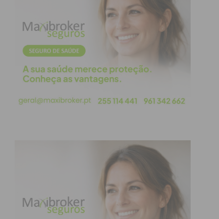
são que um conjunto de barreiras que os contêm:
formam-se assim os rebanhos – algo tão
primordial para a docilidade que deve caracterizar a
comunidade. Esta válvula de escape, este abrir de
cancela, é vital para que o
comum dos seres
humanos
se sinta, de alguma forma, livre, que
possa extravasar algum do seu ressentimento.
Mas, sempre em conjunto. Por um lado, porque
facilita o controlo e otimização de recursos ou, se
quiserem, de produtividade; por outro porque a
humanidade ainda não perdeu aquela característica
antiga, observada por Nietzsche em “Genealogia da
moral”, de terna consideração pelo “espetador”,
que continua a não conseguir «imaginar a
felicidade sem espetáculos e festas.»