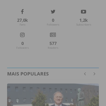
Assine nossa newsletter por e-mail e
obtenha de forma regular a informação
atualizada.
27,0k
0
1,2k
Fans
Followers
Subscribers
0
577
Followers
Readers
Eu li e concordo com os
termos e
condições
MAIS POPULARES