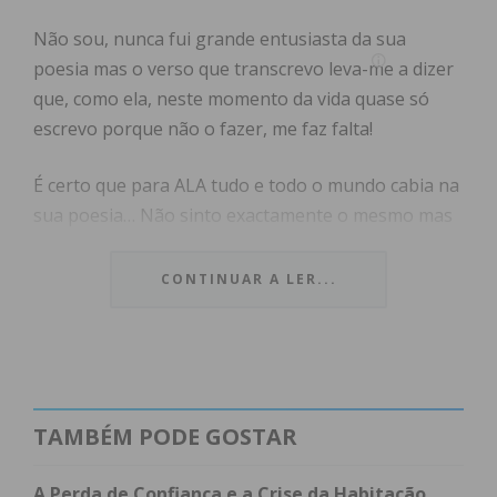
Não sou, nunca fui grande entusiasta da sua
poesia mas o verso que transcrevo leva-me a dizer
que, como ela, neste momento da vida quase só
escrevo porque não o fazer, me faz falta!
É certo que para ALA tudo e todo o mundo cabia na
sua poesia… Não sinto exactamente o mesmo mas
isso também não interessa porque não é
exactamente de mim que pretendo falar. Hoje.
CONTINUAR A LER...
Como ela, entendo que toda a poesia não é, não
pode ser “alheia ao mundo” e, como ela, entendo
ser um dever a luta pela liberdade, pela justiça, pela
solidariedade. Dizia a poeta: “É tão importante o
TAMBÉM PODE GOSTAR
amor, o gesto em direcção ao outro…” Por isso A. L.
Amaral quis sempre sentir o que está à nossa volta,
A Perda de Confiança e a Crise da Habitação