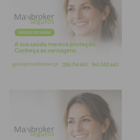
sequência de alguns comentários sexistas, sem
fundamento, sempre respondeu: “Poeta escreve
como poeta”. E eu, categoricamente, acrescento: o
que nos traz a poesia de ALA não é o feminino nem
o masculino. Foi, é sim, um olhar sobre o mundo,
sobre o que anda à nossa volta e que precisa de um
olhar atento, de reprovação e acusação, tantas
vezes. O que nos rodeia, o que ouvimos e lemos
tantas vezes, precisa sim de ser acusado e até, se
possível, de ser reinventado.
Por tudo o que disse, quero salientar a arte de dizer
não de ALA, o seu exemplo de cidadania, a sua
capacidade de não usar o texto escrito para criticar
e/ou dizer mal dos outros… Aqui, de salientar outra
vez, a sua obra como testemunho do princípio
teórico de que a poesia se escreve só na poesia e,