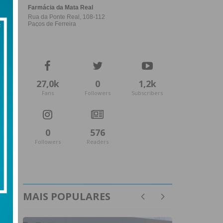
27,0k
0
1,2k
Fans
Followers
Subscribers
0
576
Followers
Readers
MAIS POPULARES