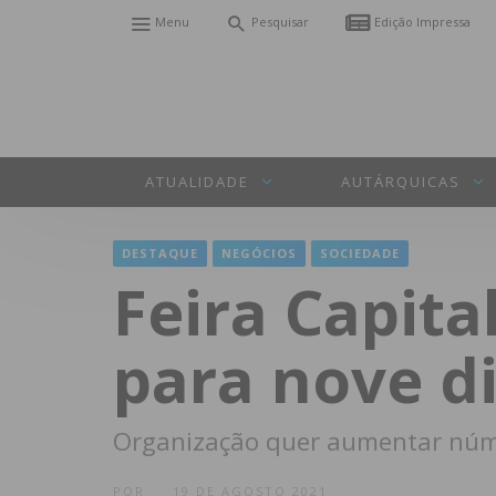
Menu
Pesquisar
Edição Impressa
ATUALIDADE
AUTÁRQUICAS
DESTAQUE
NEGÓCIOS
SOCIEDADE
Feira Capita
para nove di
Organização quer aumentar núm
POR
19 DE AGOSTO 2021