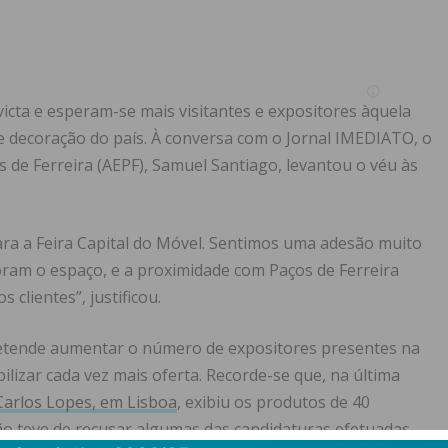
victa e esperam-se mais visitantes e expositores àquela
 e decoração do país. À conversa com o Jornal IMEDIATO, o
 de Ferreira (AEPF), Samuel Santiago, levantou o véu às
ra a Feira Capital do Móvel. Sentimos uma adesão muito
oram o espaço, e a proximidade com Paços de Ferreira
 clientes”, justificou.
tende aumentar o número de expositores presentes na
bilizar cada vez mais oferta. Recorde-se que, na última
Carlos Lopes, em Lisboa
, exibiu os produtos de 40
ão teve de recusar algumas das candidaturas efetuadas