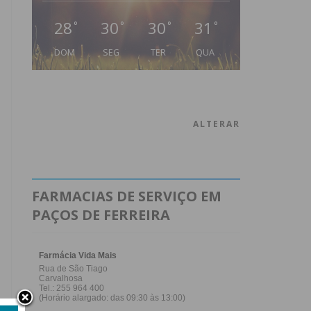
28
30
30
31
°
°
°
°
DOM
SEG
TER
QUA
ALTERAR
FARMACIAS DE SERVIÇO EM
PAÇOS DE FERREIRA