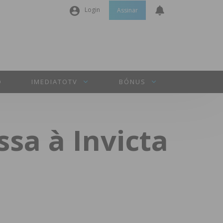
Login
Assinar
Nome de utilizador ou email
*
Senha
*
O
IMEDIATOTV
BÓNUS
Manter sessão
ssa à Invicta
INICIAR SESSÃO
Perdeu a sua senha?