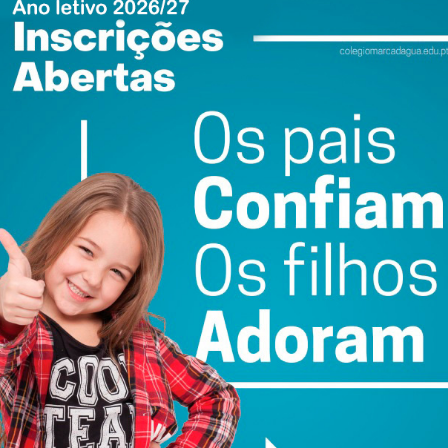
nte cinco dias, 3.270 visitantes estiveram em contacto com
 dados avançados pela AEPF ao IMEDIATO, cerca de 84%
uito satisfeitos” com o certame, que decorreu pela primeira
rto.
ewsletter do Imediato
ail e obtenha de forma regular a informação
atualizada.
do com os
termos e condições