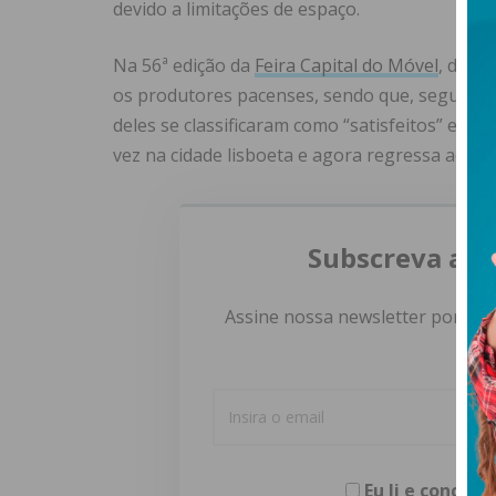
devido a limitações de espaço.
Na 56ª edição da
Feira Capital do Móvel
, dura
os produtores pacenses, sendo que, segundo
deles se classificaram como “satisfeitos” e “m
vez na cidade lisboeta e agora regressa ao Po
Subscreva a n
Assine nossa newsletter por e-m
Eu li e concor