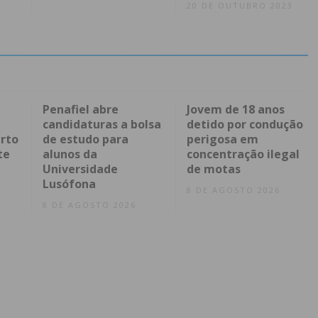
20 DE OUTUBRO 2023
Penafiel abre
Jovem de 18 anos
candidaturas a bolsa
detido por condução
rto
de estudo para
perigosa em
te
alunos da
concentração ilegal
Universidade
de motas
Lusófona
8 DE AGOSTO 2026
8 DE AGOSTO 2026