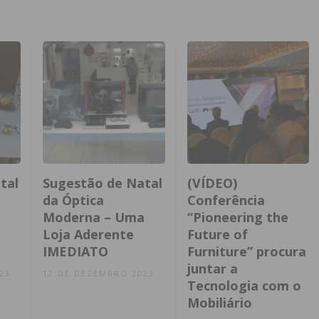
tal
Sugestão de Natal
(VÍDEO)
da Óptica
Conferência
Moderna – Uma
“Pioneering the
Loja Aderente
Future of
IMEDIATO
Furniture” procura
juntar a
23
12 DE DEZEMBRO 2023
Tecnologia com o
Mobiliário