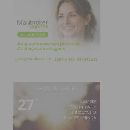
PAÇOS DE FERREIRA
27
°
clear sky
55% humidade
vento: 5m/s O
MAX 27 • MIN 26