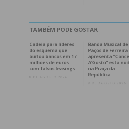
TAMBÉM PODE GOSTAR
Cadeia para líderes
Banda Musical de
do esquema que
Paços de Ferreira
burlou bancos em 17
apresenta “Conce
milhões de euros
A’Gosto” esta noi
com falsos leasings
na Praça da
República
8 DE AGOSTO 2026
8 DE AGOSTO 2026