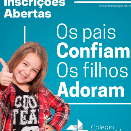
nuição de desigualdades, sejam elas de género, de raça
ocesso a que deve sujeitar o que carrega o pré-conceito.
e evitarmos que este se torne no preconceito que todos
 de fosso entre o que é ser pessoa (como cidadão) e o
 de justiça que necessita de um terceiro nesta relação
bitro – mas sim, repito, de uma questão ética, que nestes
s sobre o ser humano, mas sobre o universo na totalidade.
 percebermos que fazemos parte de um todo. Um todo que é
vo.
fa da educação, tida como o sistema de ensino, mas sim
al, os políticos, os vários órgãos de soberania, todos os
a qual, para se tornar benigna ao relacionamento humano,
mpreende as componentes da razão e espirituais – no fim a
ismo que tão necessário se torna.
EDIATO
.