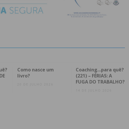
uê?
Como nasce um
Coaching…para quê?
DE
livro?
(221) – FÉRIAS: A
FUGA DO TRABALHO?
20 DE JULHO 2026
14 DE JULHO 2026