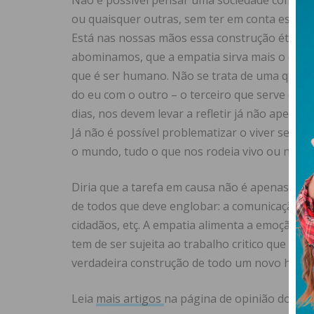
Não é possível pensar uma sociedade com dimi
ou quaisquer outras, sem ter em conta este pr
Está nas nossas mãos essa construção ética d
abominamos, que a empatia sirva mais o cavar
que é ser humano. Não se trata de uma questão
do eu com o outro – o terceiro que serve de ár
dias, nos devem levar a refletir já não apena
Já não é possível problematizar o viver sem
o mundo, tudo o que nos rodeia vivo ou não vi
Diria que a tarefa em causa não é apenas tare
de todos que deve englobar: a comunicação soci
cidadãos, etç. A empatia alimenta a emoção, 
tem de ser sujeita ao trabalho critico que co
verdadeira construção de todo um novo human
Leia
mais artigos
na página de opinião do
IM