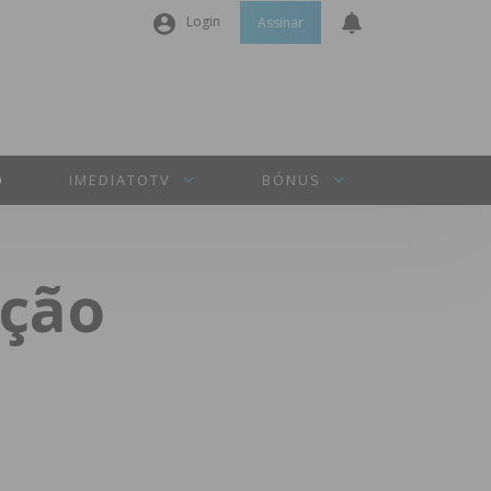
Login
Assinar
Nome de utilizador ou email
*
Senha
*
O
IMEDIATOTV
BÓNUS
Manter sessão
ição
INICIAR SESSÃO
Perdeu a sua senha?