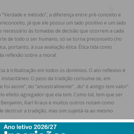
 “Verdade e método”, a diferença entre pré-conceito e
 preconceito, já que ele possui um lado positivo e um lado
e necessário às tomadas de decisão que ocorrem a cada
parte de todo o ser humano, só se torna preconceito (no
ca, portanto, à sua avaliação ética. Ética tida como
da reflexão sobre a moral.
 à tribalização em todos os domínios. O ato reflexivo é
 instantâneo. O peso da tradição consuma-se, em
 foi assim”, do “ancestralmente” , do“ é antigo tem valor”.
lo efeito agregador que ela tem. Como tal, tem que ser
r Benjamin, Karl Kraus e muitos outros notam como
e destruir a tradição, mas sim sujeitá-la ao mesmo