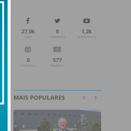
27,0k
0
1,2k
Fans
Followers
Subscribers
0
577
Followers
Readers
MAIS POPULARES