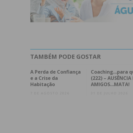
TAMBÉM PODE GOSTAR
A Perda de Confiança
Coaching…para q
e a Crise da
(222) – AUSÊNCIA 
Habitação
AMIGOS…MATA!
7 DE AGOSTO 2026
31 DE JULHO 2026