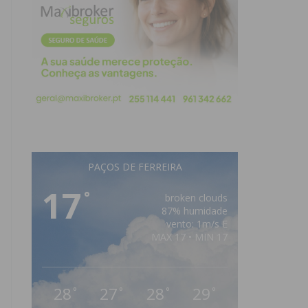
PAÇOS DE FERREIRA
17
°
broken clouds
87% humidade
vento: 1m/s E
MAX 17 • MIN 17
28
27
28
29
°
°
°
°