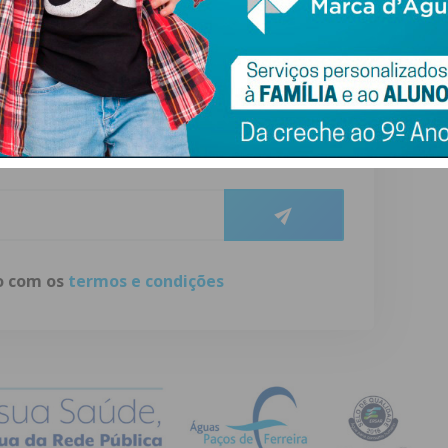
ewsletter do Imediato
ail e obtenha de forma regular a informação
atualizada.
do com os
termos e condições