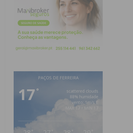
PAÇOS DE FERREIRA
17
°
scattered clouds
88% humidade
vento: 1m/s E
MAX 17 • MIN 17
28
27
28
29
°
°
°
°