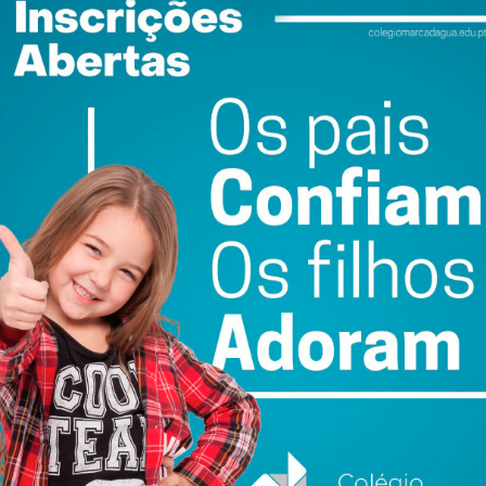
ewsletter do Imediato
ail e obtenha de forma regular a informação
atualizada.
do com os
termos e condições