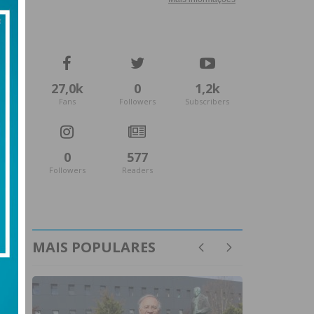
27,0k
0
1,2k
Fans
Followers
Subscribers
0
577
Followers
Readers
MAIS POPULARES