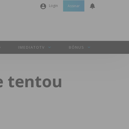
Login
Assinar
Nome de utilizador ou email
*
Senha
*
O
IMEDIATOTV
BÓNUS
Manter sessão
e tentou
INICIAR SESSÃO
Perdeu a sua senha?