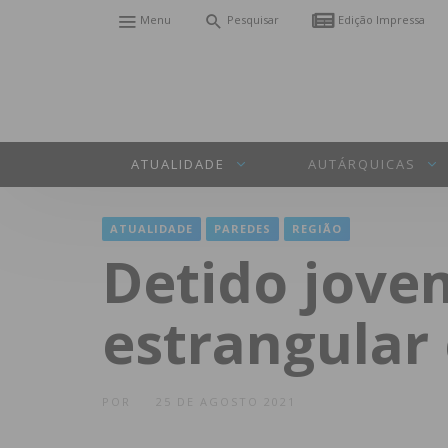
Menu
Pesquisar
Edição Impressa
ATUALIDADE
AUTÁRQUICAS
ATUALIDADE
PAREDES
REGIÃO
Detido jove
estrangular
POR
25 DE AGOSTO 2021