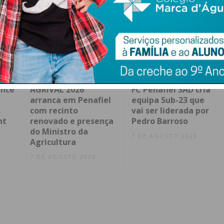
ence
AGRIVAL 2026
FC Penafiel SAD cria
arranca em Penafiel
equipa Sub-23 que
s
com recinto
vai ser liderada por
nt
renovado e presença
Pedro Barroso
do Ministro da
7 DE AGOSTO 2026
Agricultura
7 DE AGOSTO 2026