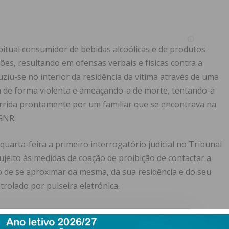
bitual consumidor de bebidas alcoólicas e de produtos
ões, resultando em ofensas verbais e físicas contra a
uziu-se no interior da residência da vítima através de uma
a de forma violenta e ameaçando-a de morte, tentando-a
orrida prontamente por um familiar que se encontrava na
 GNR.
quarta-feira a primeiro interrogatório judicial no Tribunal
sujeito às medidas de coação de proibição de contactar a
o de se aproximar da mesma, da sua residência e do seu
trolado por pulseira eletrónica.