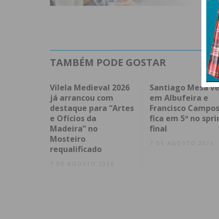
TAMBÉM PODE GOSTAR
Vilela Medieval 2026
Santiago Mesa v
já arrancou com
em Albufeira e
destaque para “Artes
Francisco Campo
e Ofícios da
fica em 5º no spri
Madeira” no
final
Mosteiro
7 DE AGOSTO 2026
requalificado
7 DE AGOSTO 2026