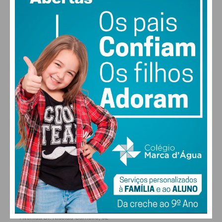
MAX 17 • MIN 17
30
28
27
29
°
°
°
°
SEX
SÁB
DOM
SEG
ALTERAR
FARMACIAS DE SERVIÇO EM PAÇOS DE
FERREIRA