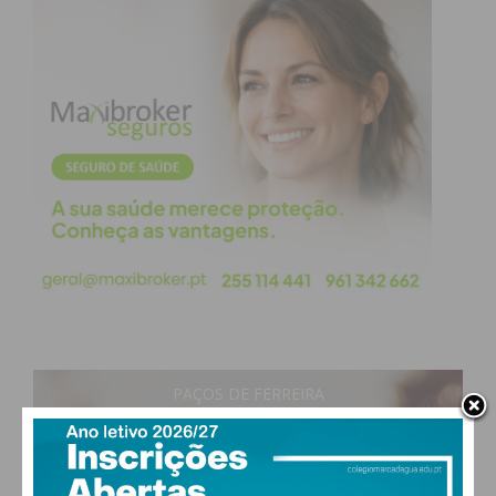
PAÇOS DE FERREIRA
17
°
clear sky
77% humidade
vento: 1m/s E