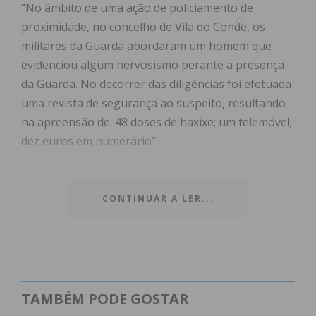
“No âmbito de uma ação de policiamento de
proximidade, no concelho de Vila do Conde, os
militares da Guarda abordaram um homem que
evidenciou algum nervosismo perante a presença
da Guarda. No decorrer das diligências foi efetuada
uma revista de segurança ao suspeito, resultando
na apreensão de: 48 doses de haxixe; um telemóvel;
dez euros em numerário”.
O detido foi constituído arguido e os factos foram
comunicados ao Tribunal Judicial de Paredes.
CONTINUAR A LER...
TAMBÉM PODE GOSTAR