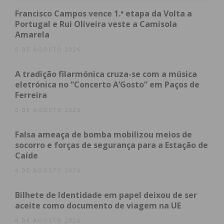
Francisco Campos vence 1.ª etapa da Volta a
Portugal e Rui Oliveira veste a Camisola
Amarela
6 DE AGOSTO 2026
Subscreva a newsletter do
A tradição filarmónica cruza-se com a música
eletrónica no “Concerto A’Gosto” em Paços de
Imediato
Ferreira
6 DE AGOSTO 2026
Assine nossa newsletter por e-mail e
obtenha de forma regular a informação
Falsa ameaça de bomba mobilizou meios de
atualizada.
socorro e forças de segurança para a Estação de
Caíde
6 DE AGOSTO 2026
Bilhete de Identidade em papel deixou de ser
aceite como documento de viagem na UE
Eu li e concordo com os
termos e
6 DE AGOSTO 2026
condições