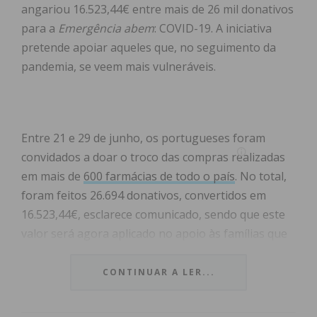
angariou 16.523,44€ entre mais de 26 mil donativos
para a
Emergência abem
: COVID-19. A iniciativa
pretende apoiar aqueles que, no seguimento da
pandemia, se veem mais vulneráveis.
Entre 21 e 29 de junho, os portugueses foram
convidados a doar o troco das compras realizadas
em mais de
600 farmácias de todo o país
. No total,
foram feitos 26.694 donativos, convertidos em
16.523,44€, esclarece comunicado, sendo que este
valor será agora aplicado no apoio às famílias que
ficaram vulneráveis devido à pandemia, permitindo-
lhes o acesso a medicamentos, produtos e serviços
CONTINUAR A LER...
de saúde essenciais à vida.