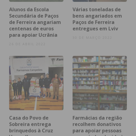
Apesar do término da campanha «Dê troco a Quem
Alunos da Escola
Várias toneladas de
Precisa», é ainda possível continuar a apoiar esta
Secundária de Paços
bens angariados em
de Ferreira angariam
Paços de Ferreira
iniciativa a qualquer momento, através de
centenas de euros
entregues em Lviv
transferência bancária para o IBAN: PT50 0036
para apoiar Ucrânia
30 DE MARÇO 2022
0000 9910 5930 0855 9.
26 DE ABRIL 2022
Artigo editado por Ricardo Rodrigues.
Subscreva a newsletter do
Imediato
Assine nossa newsletter por e-mail e
obtenha de forma regular a informação
Casa do Povo de
Farmácias da região
Sobreira entrega
recolhem donativos
atualizada.
brinquedos à Cruz
para apoiar pessoas