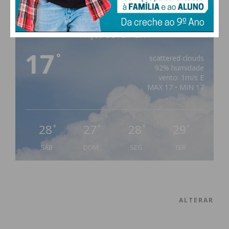
PAÇOS DE FERREIRA
17
°
scattered clouds
92% humidade
vento: 1m/s E
MAX 17 • MIN 17
28
27
28
29
°
°
°
°
SÁB
DOM
SEG
TER
ALTERAR