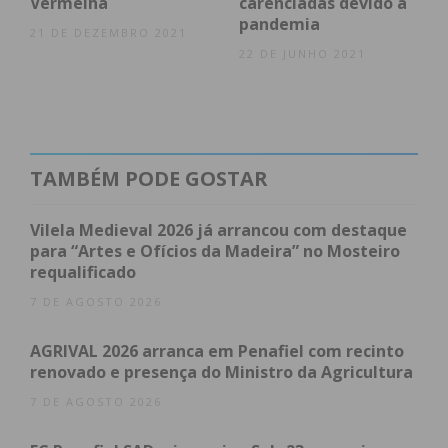
Vermelha
carenciadas devido à
pandemia
21 DE DEZEMBRO 2021
22 DE JUNHO 2021
Eu li e concordo com os
termos e
condições
TAMBÉM PODE GOSTAR
Vilela Medieval 2026 já arrancou com destaque
para “Artes e Ofícios da Madeira” no Mosteiro
requalificado
7 DE AGOSTO 2026
AGRIVAL 2026 arranca em Penafiel com recinto
renovado e presença do Ministro da Agricultura
7 DE AGOSTO 2026