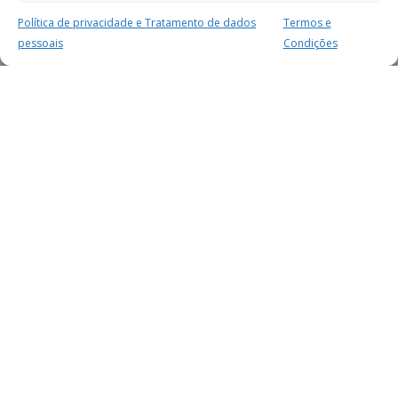
Política de privacidade e Tratamento de dados
Termos e
pessoais
Condições
MAIS PARA SI
FACEBOOK
TWITTER
YOUTUBE
INSTAGRAM
READERS
SERVIÇOS
SOBRE NÓS