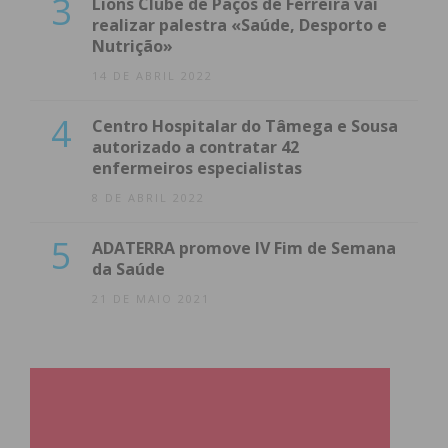
3
Lions Clube de Paços de Ferreira vai
realizar palestra «Saúde, Desporto e
Nutrição»
14 DE ABRIL 2022
4
Centro Hospitalar do Tâmega e Sousa
autorizado a contratar 42
enfermeiros especialistas
8 DE ABRIL 2022
5
ADATERRA promove IV Fim de Semana
Subscreva a newsletter do
da Saúde
Imediato
21 DE MAIO 2021
Assine nossa newsletter por e-mail e
obtenha de forma regular a informação
atualizada.