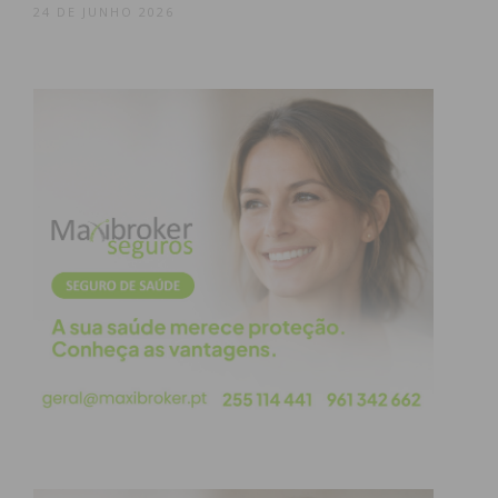
24 DE JUNHO 2026
Houve Mais Procura por
Crédito ao Consumo em
2022?
O ano de 2021 foi caracterizado por uma procura
de crédito ao consumo elevada, mas estável ao
longo do ano – em média, os portugueses fizeram
perto de 600 mil novos contratos por mês durante
o ano.
Apesar de nesse ano o rendimento ter aumentado
(4%) menos do que o consumo (5,8%), os
portugueses tinham acumulado um grande nível de
poupança (máximos desde 2002) devido à pandemia