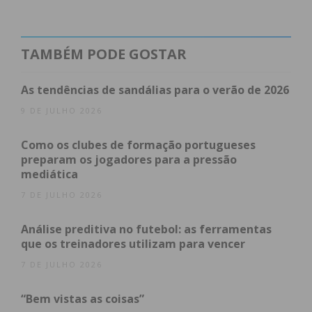
entidades financeiras e mais recentemente o apoio
extraordinário de 240 euros que irá abranger um
milhão de portugueses.
TAMBÉM PODE GOSTAR
Mas será que estas medidas têm surtido efeito?
As tendências de sandálias para o verão de 2026
Estarão os portugueses a pedir mais dinheiro aos
9 DE JULHO 2026
bancos para combater a perda de poder compra?
Terá a pandemia ajudado os portugueses a
Como os clubes de formação portugueses
aguentar esta crise?
preparam os jogadores para a pressão
mediática
7 DE JULHO 2026
Análise preditiva no futebol: as ferramentas
Índice
que os treinadores utilizam para vencer
Houve Mais Procura por Crédito ao Consumo em
7 DE JULHO 2026
2022?
Medidas do Governo de Combate à Inflação
“Bem vistas as coisas”
Subscreva a newsletter do Imediato