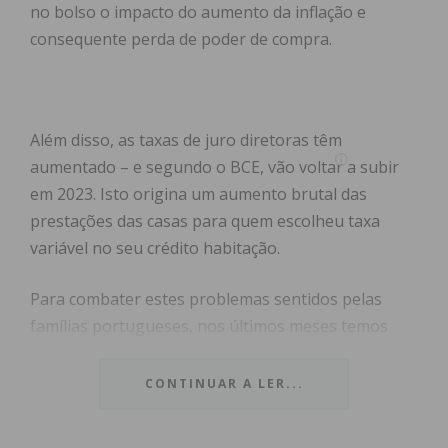
no bolso o impacto do aumento da inflação e
consequente perda de poder de compra.
Além disso, as taxas de juro diretoras têm
aumentado – e segundo o BCE, vão voltar a subir
em 2023. Isto origina um aumento brutal das
prestações das casas para quem escolheu taxa
variável no seu crédito habitação.
Para combater estes problemas sentidos pelas
famílias portugueses, nos últimos meses temos
assistido ao anúncio e implementação de diversas
medidas de apoio do estado. Falamos desde o apoio
CONTINUAR A LER...
dos 125 €, novas regras que permitem uma melhor
renegociação dos créditos habitação com as