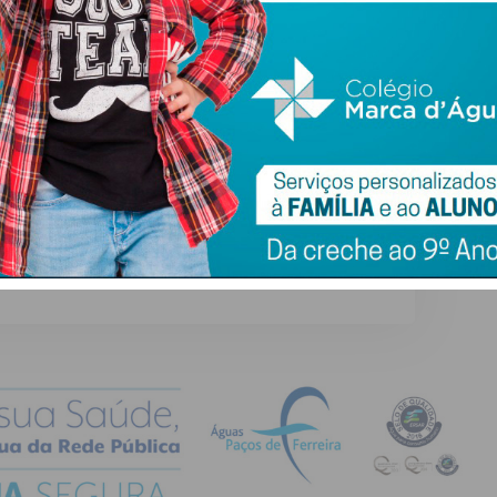
ewsletter do Imediato
ail e obtenha de forma regular a informação
atualizada.
do com os
termos e condições