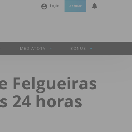
Login
Assinar
Nome de utilizador ou email
*
Senha
*
O
IMEDIATOTV
BÓNUS
Manter sessão
e Felgueiras
INICIAR SESSÃO
s 24 horas
Perdeu a sua senha?