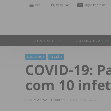
Menu
Pesquisar
Edição Impressa
ATUALIDADE
AUTÁRQUICAS
DESTAQUE
REGIÃO
COVID-19: Pa
com 10 infe
POR
MÓNICA FERREIRA
5 DE MAIO 2020