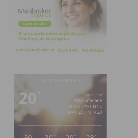
PAÇOS DE FERREIRA
20
°
clear sky
69% humidade
vento: 0m/s NNE
MAX 20 • MIN 20
30
30
29
28
°
°
°
°