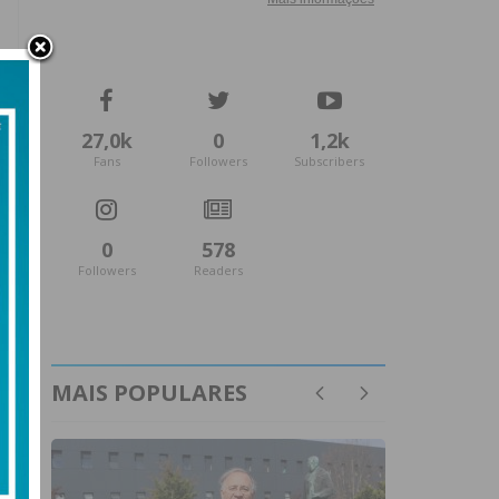
27,0k
0
1,2k
Fans
Followers
Subscribers
0
578
Followers
Readers
MAIS POPULARES