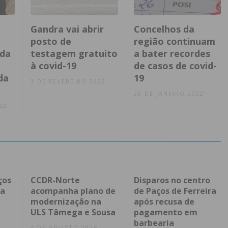
Gandra vai abrir
Concelhos da
posto de
região continuam
ada
testagem gratuito
a bater recordes
à covid-19
de casos de covid-
da
19
3 DE FEVEREIRO 2022
28 DE JANEIRO 2022
22
ços
CCDR-Norte
Disparos no centro
ra
acompanha plano de
de Paços de Ferreira
modernização na
após recusa de
ULS Tâmega e Sousa
pagamento em
barbearia
4 DE AGOSTO 2026