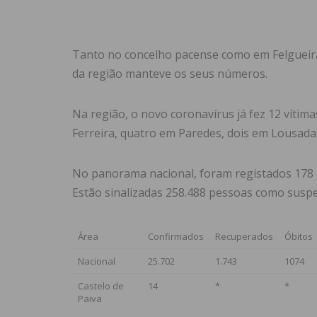
Tanto no concelho pacense como em Felgueira
da região manteve os seus números.
Na região, o novo coronavírus já fez 12 vítim
Ferreira, quatro em Paredes, dois em Lousada
No panorama nacional, foram registados 178 c
Estão sinalizadas 258.488 pessoas como suspe
Área
Confirmados
Recuperados
Óbitos
Nacional
25.702
1.743
1074
Castelo de
14
*
*
Paiva