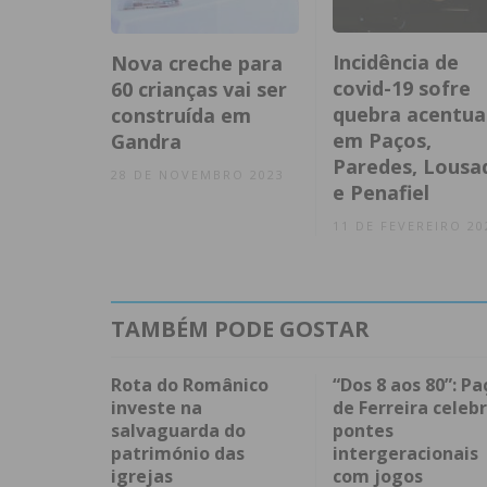
Incidência de
Nova creche para
covid-19 sofre
60 crianças vai ser
quebra acentu
construída em
em Paços,
Gandra
Paredes, Lousa
28 DE NOVEMBRO 2023
e Penafiel
11 DE FEVEREIRO 20
TAMBÉM PODE GOSTAR
Rota do Românico
“Dos 8 aos 80”: Pa
investe na
de Ferreira celeb
salvaguarda do
pontes
património das
intergeracionais
igrejas
com jogos