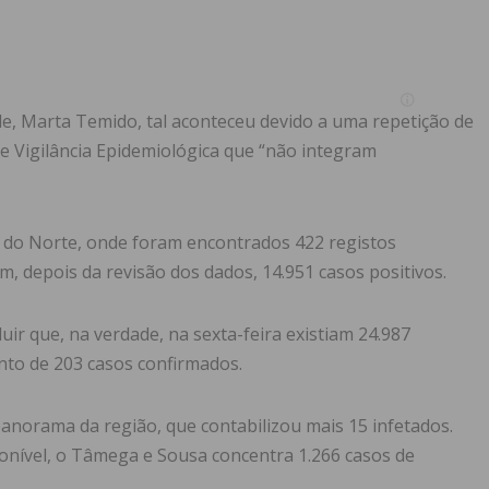
e, Marta Temido, tal aconteceu devido a uma repetição de
e Vigilância Epidemiológica que “não integram
 do Norte, onde foram encontrados 422 registos
m, depois da revisão dos dados, 14.951 casos positivos.
ir que, na verdade, na sexta-feira existiam 24.987
nto de 203 casos confirmados.
 panorama da região, que contabilizou mais 15 infetados.
ponível, o Tâmega e Sousa concentra 1.266 casos de