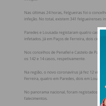
Nas últimas 24 horas, Felgueiras foi o concel
infeção. No total, existem 341 felgueirenses i
Paredes e Lousada registaram quatro casos po
infetados. Já em Paços de Ferreira, dois cidad
Nos concelhos de Penafiel e Castelo de Paiva
os 142 e 14 casos, respetivamente.
Na região, o novo coronavírus já fez 12 vítim
Ferreira, quatro em Paredes, dois em Lousada
No panorama nacional, foram registados mais 
falecimentos.