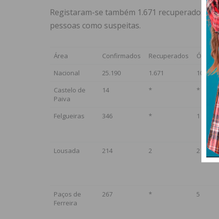
Registaram-se também 1.671 recuperados, mais
pessoas como suspeitas.
Área
Confirmados
Recuperados
Óbitos
Nacional
25.190
1.671
1023
Castelo de
14
*
*
Paiva
Felgueiras
346
*
1
Lousada
214
2
2
Paços de
267
*
5
Ferreira