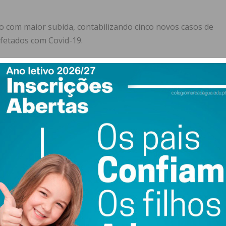
ho com maior subida, contabilizando cinco novos casos de
nfetados com Covid-19.
sitivos, passando a ter, respetivamente, 298 e 214
ãos testaram positivo nas últimas 24 horas.
 não foram descobertas novas infeções, mantendo assim
as mortais. Cinco óbitos registaram-se em Paços de
 e um em Felgueiras.
16 óbitos devido à pandemia, registando-se assim 1.023