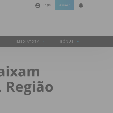
Login
Assinar
Nome de utilizador ou email
*
Senha
*
O
IMEDIATOTV
BÓNUS
Manter sessão
baixam
INICIAR SESSÃO
. Região
Perdeu a sua senha?