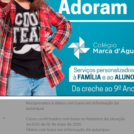
 24 que no último relatório, estando sinalizadas 252.728
Suspeitos
Observações
252.728
Relatório da situação da DGS de 02 de maio de 2020
*
Relatório da situação da DGS de 02 de maio de 2020
*
Casos confirmados com base no Relatório da situação
da DGS de 02 de maio de 2020
Óbitos com base em informação da autarquia
*
Casos confirmados com base no Relatório da situação
da DGS de 02 de maio de 2020
Recuperados e óbitos com base em informação da
autarquia
*
Casos confirmados com base no Relatório da situação
da DGS de 02 de maio de 2020
Óbitos com base em informação da autarquia