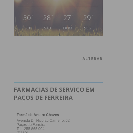
30
28
27
29
°
°
°
°
SEX
SÁB
DOM
SEG
ALTERAR
FARMACIAS DE SERVIÇO EM
PAÇOS DE FERREIRA