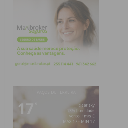
PAÇOS DE FERREIRA
17
°
clear sky
73% humidade
vento: 1m/s E
MAX 17 • MIN 17