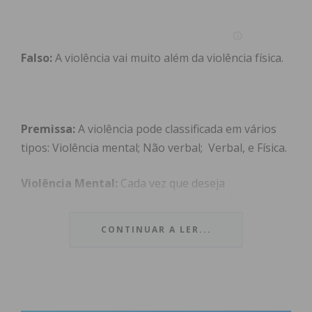
Falso:
A violência vai muito além da violência física.
Premissa:
A violência pode classificada em vários
tipos: Violência mental; Não verbal; Verbal, e Física.
Violência Mental:
Cada vez que deseja
mentalmente, em pensamento (associado a uma
emoção de raiva, ira ou ódio) que algo de mal
CONTINUAR A LER...
ocorra a alguém está a ser violento. Esta violência,
mental/intencional/emocional, tem principalmente
efeito negativo a nível psíquico e, a longo prazo,
um efeito físico no agressor. O visado pode nunca