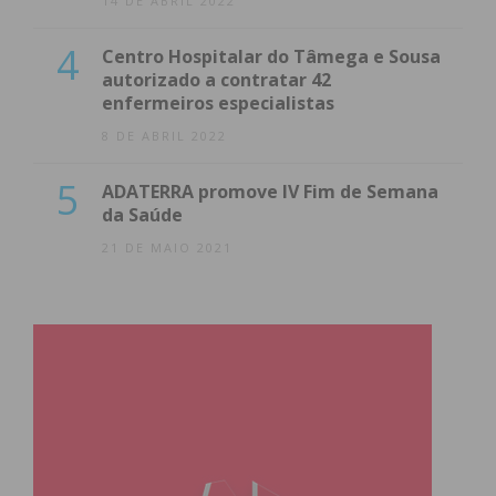
14 DE ABRIL 2022
Subscreva a newsletter do
4
Centro Hospitalar do Tâmega e Sousa
Imediato
autorizado a contratar 42
enfermeiros especialistas
8 DE ABRIL 2022
Assine nossa newsletter por e-mail e
obtenha de forma regular a informação
5
ADATERRA promove IV Fim de Semana
atualizada.
da Saúde
21 DE MAIO 2021
Eu li e concordo com os
termos e
condições