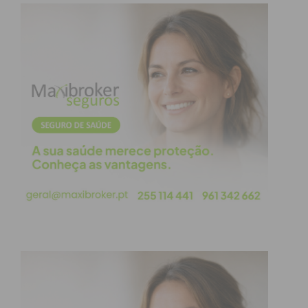
discriminatória,…) toda a sua raiva, atribuindo-lhe
modulação característica (intensidade, frequência,
timbre, flutuação, …) assim como transparece em
toda a linguagem não verbal de forma evidente e
exuberante.
Violência física:
Incorpora todas as anteriores e
culmina num ato físico de ataque. Numa primeira
fase, a violência pode ser indireta, como atirar
objetos físicos ao chão e, posteriormente, à vítima.
Numa segunda fase, a violência é direta,
recorrendo ao empurrão e/ou agredindo
fisicamente o outro com ou sem auxílio de objetos.
Num contexto não organizacional, ou seja, familiar,
por vezes a violência física direciona-se em
primeiro lugar para um animal de estimação da