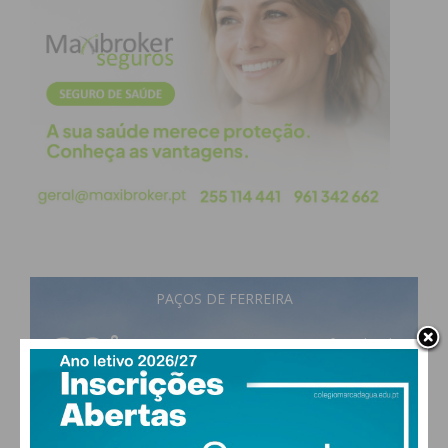
vítima e só posteriormente para a vítima.
Há que referir que todas estas formas de violência
são cumulativas, evidenciam um grau superior de
desequilíbrio.
Salientar por fim, que num mundo cada vez mais
“digital” a “violência” passou para a redes sociais,
através de mensagens, áudios e vídeos, com
consequências profundas e atemporais para os
visados.
PAÇOS DE FERREIRA
22
°
few clouds
68% humidade
MITO 8:
Não sei fazer mais nada. Só estudei isto
vento: 1m/s O
MAX 22 • MIN 22
ou, só aprendi para fazer isto.