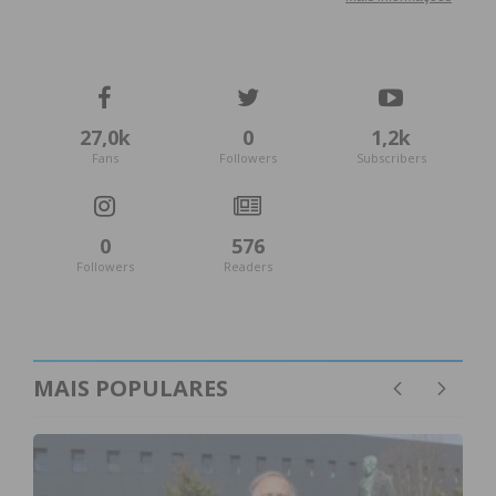
27,0k
0
1,2k
Fans
Followers
Subscribers
0
576
Followers
Readers
MAIS POPULARES