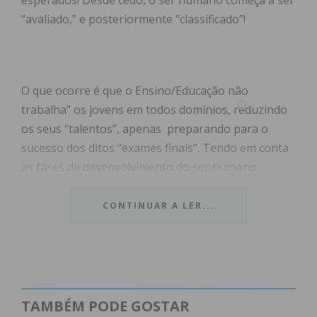
esperados! Desde cedo, o ser humano começa a ser
“avaliado,” e posteriormente “classificado”!
O que ocorre é que o Ensino/Educação não
trabalha” os jovens em todos domínios, reduzindo
os seus “talentos”, apenas preparando para o
sucesso dos ditos “exames finais”. Tendo em conta
as fases de desenvolvimento do ser humano,
sabemos que na adolescência ocorrem inúmeros
fenómenos de adaptação que, de alguma forma,
CONTINUAR A LER...
podem prejudicar o “desempenho” académico mas
que, infelizmente, vão ditar desde já o seu futuro!
Das inúmeras inteligências a desenvolver no ser
humano, constamos que afinal o que importa é ter
20 a matemática, física e química ou biologia e
TAMBÉM PODE GOSTAR