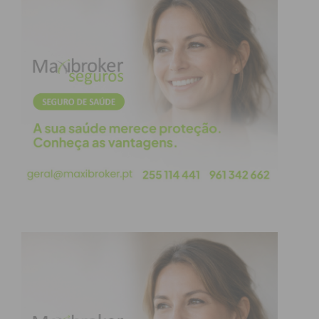
momentos de avaliação este conclui
“positivamente” a sua formação e poderá exercer a
sua atividade! A questão que se coloca poderá ser:
será que este profissional será um profissional de
apenas 10? Será que este profissional só vai se
sentir concretizado profissionalmente “a metade”?
Provavelmente não. Ele também pode ser um
excelente profissional, como qualquer outro que
tenha tido 20 a todos os momentos de avaliação.
Como seres perfectíveis, podemos sempre
aprender com o passado, sonhar o futuro e
“trabalhar” com entusiasmo, na busca da
excelência.
Afinal, a dita inteligência cognitiva/intelectual é a
que vai ditar o “destino” do aluno! A Inteligência
Emocional e Espiritual na avaliação externa fica