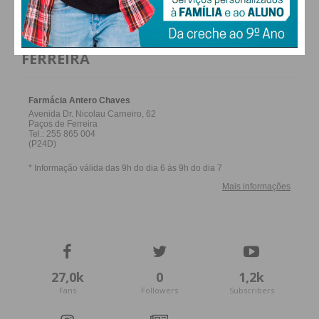
FARMACIAS DE SERVIÇO EM PAÇOS DE
FERREIRA
27,0k
0
1,2k
Fans
Followers
Subscribers