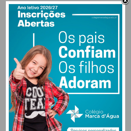
PAÇOS DE FERREIRA
17
°
clear sky
84% humidade
vento: 1m/s E
MAX 17 • MIN 17
30
28
27
29
°
°
°
°
SEX
SÁB
DOM
SEG
ALTERAR