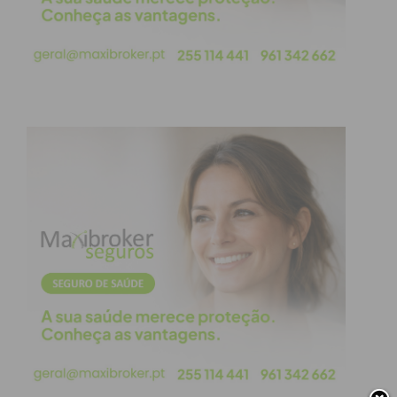
particularidades do edifício.
Subscreva a newsletter do
Imediato
Assine nossa newsletter por e-mail e
obtenha de forma regular a informação
atualizada.
Eu li e concordo com os
termos e
condições