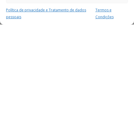
Política de privacidade e Tratamento de dados
Termos e
pessoais
Condições
MAIS PARA SI
FACEBOOK
TWITTER
YOUTUBE
INSTAGRAM
READERS
SERVIÇOS
SOBRE NÓS