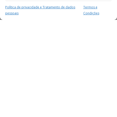
Política de privacidade e Tratamento de dados
Termos e
pessoais
Condições
MAIS PARA SI
FACEBOOK
TWITTER
YOUTUBE
INSTAGRAM
READERS
SERVIÇOS
SOBRE NÓS