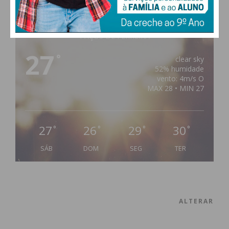
PAÇOS DE FERREIRA
27
°
clear sky
52% humidade
vento: 4m/s O
MAX 28 • MIN 27
27
26
29
30
°
°
°
°
SÁB
DOM
SEG
TER
ALTERAR