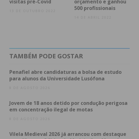
visitas pré-Covid
orçamento e ganhou
desempenhe um “forte papel” como Hospital
500 profissionais
13 DE OUTUBRO 2022
Escolar. No ano passado, recebeu cerca de 1.000
14 DE ABRIL 2022
alunos de Licenciatura em Enfermagem e 229
alunos de cursos pós-licenciatura. “A concessão de
idoneidade formativa aos serviços do CHTS é, por
isso, uma mais-valia na formação e futuro
profissional destes alunos”, remata a nota do
TAMBÉM PODE GOSTAR
centro hospitalar.
Penafiel abre candidaturas a bolsa de estudo
para alunos da Universidade Lusófona
8 DE AGOSTO 2026
Subscreva a newsletter do
Imediato
Jovem de 18 anos detido por condução perigosa
em concentração ilegal de motas
Assine nossa newsletter por e-mail e
8 DE AGOSTO 2026
obtenha de forma regular a informação
Vilela Medieval 2026 já arrancou com destaque
atualizada.