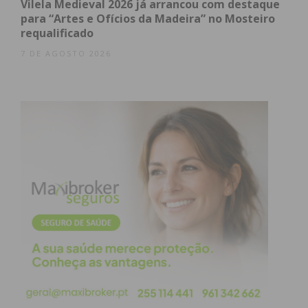
Vilela Medieval 2026 já arrancou com destaque
exemplares lusitanos, conferindo uma nota de
para “Artes e Ofícios da Madeira” no Mosteiro
solenidade e tradição ao evento.
requalificado
Marchas e Mascarados:
Grupos organizados
7 DE AGOSTO 2026
com fardamentos coloridos e adereços
originais que trouxeram luz e dinamismo às
ruas.
Veículos “Tunados” para a Folia:
Desde
moto-quatro devidamente decoradas com
mensagens festivas até carrinhas
transformadas em palcos móveis de crítica
social.
Uma Comunidade Unida pela Festa
Apesar das temperaturas baixas típicas da época, o
calor humano prevaleceu.