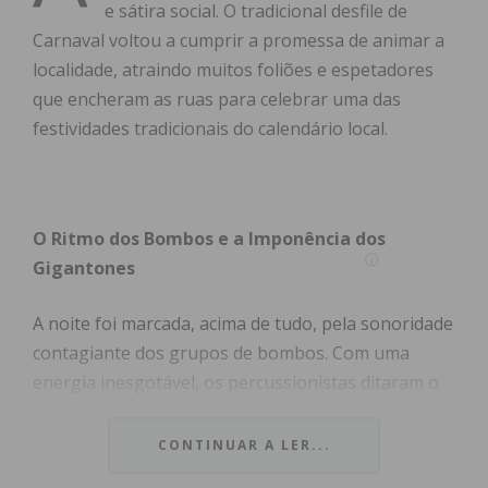
e sátira social. O tradicional desfile de
Carnaval voltou a cumprir a promessa de animar a
localidade, atraindo muitos foliões e espetadores
que encheram as ruas para celebrar uma das
festividades tradicionais do calendário local.
O Ritmo dos Bombos e a Imponência dos
Gigantones
A noite foi marcada, acima de tudo, pela sonoridade
contagiante dos grupos de bombos. Com uma
energia inesgotável, os percussionistas ditaram o
passo da marcha, fazendo vibrar o asfalto e
garantindo que ninguém ficasse indiferente à
CONTINUAR A LER...
passagem do cortejo. Entre o estrondo rítmico,