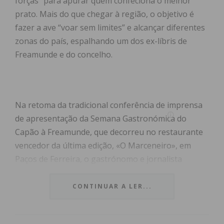
forças” para apurar quem confeciona o melhor
prato. Mais do que chegar à região, o objetivo é
fazer a ave “voar sem limites” e alcançar diferentes
zonas do país, espalhando um dos ex-líbris de
Freamunde e do concelho.
Na retoma da tradicional conferência de imprensa
de apresentação da Semana Gastronómica do
Capão à Freamunde, que decorreu no restaurante
vencedor da última edição, «O Marceneiro», em
Paços de Ferreira, o gastrónomo e jornalista
Fernando Gil Melo, mentor do projeto, defendeu o
progresso.
CONTINUAR A LER...
O cidadão honorário de Paços de Ferreira frisou,