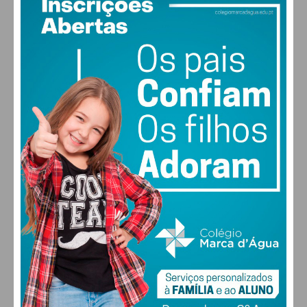
Mendes, enólogo.
“É preciso saber que não há uma forma específica
de fazer o Capão à Freamunde. Já não é feito em
forno de lenha pelos próprios criadores.
Encontraram-se outras formas inteligentes de se
fazer capão, a diversidade que temos hoje é
extraordinária”, rematou Fernando Gil Melo.
Conheça a lista dos restaurantes aderentes à
iniciativa
:
Aidé;
Al’ Capão;
A Presa;
A.REI.A;
Casa de São Francisco;
PAÇOS DE FERREIRA