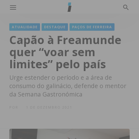
ATUALIDADE
DESTAQUE
PAÇOS DE FERREIRA
Capão à Freamunde
quer “voar sem
limites” pelo país
Urge estender o período e a área de
consumo do galinácio, defende o mentor
da Semana Gastronómica
POR
1 DE DEZEMBRO 2021