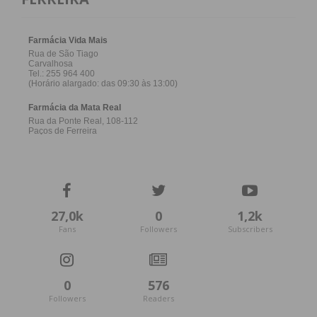
Eu li e concordo com os
termos e
condições
27,0k
0
1,2k
Fans
Followers
Subscribers
0
576
Followers
Readers