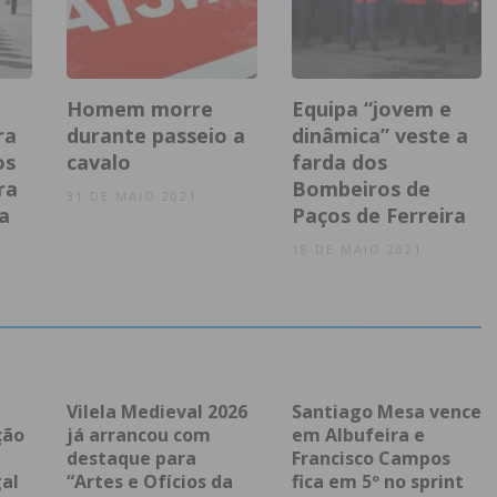
Homem morre
Equipa “jovem e
ra
durante passeio a
dinâmica” veste a
os
cavalo
farda dos
ra
Bombeiros de
31 DE MAIO 2021
a
Paços de Ferreira
18 DE MAIO 2021
Vilela Medieval 2026
Santiago Mesa vence
ção
já arrancou com
em Albufeira e
destaque para
Francisco Campos
al
“Artes e Ofícios da
fica em 5º no sprint