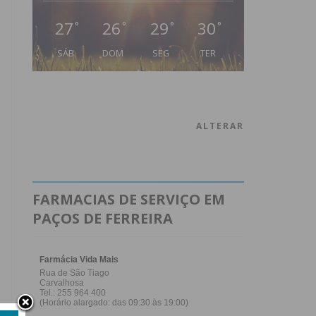
27
26
29
30
°
°
°
°
SÁB
DOM
SEG
TER
ALTERAR
FARMACIAS DE SERVIÇO EM
PAÇOS DE FERREIRA