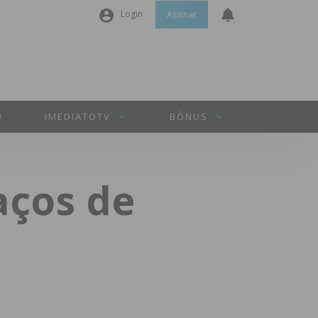
Login
Assinar
Nome de utilizador ou email
*
Senha
*
O
IMEDIATOTV
BÓNUS
Manter sessão
aços de
INICIAR SESSÃO
Perdeu a sua senha?