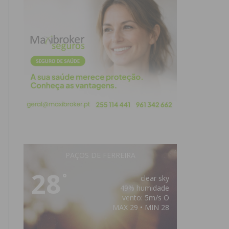
PAÇOS DE FERREIRA
28
°
clear sky
49% humidade
vento: 5m/s O
MAX 29 • MIN 28