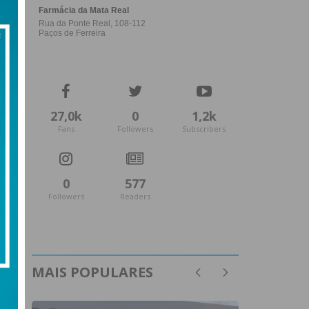
27,0k
0
1,2k
Fans
Followers
Subscribers
0
577
Followers
Readers
MAIS POPULARES