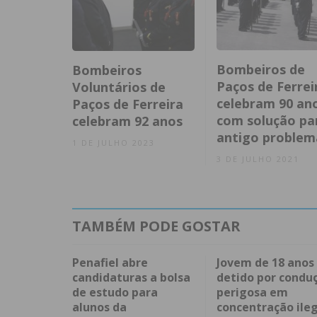
Bombeiros de
Bombeiros
Paços de Ferrei
Voluntários de
celebram 90 an
Paços de Ferreira
com solução pa
celebram 92 anos
antigo problem
1 DE JULHO 2023
3 DE JULHO 2021
TAMBÉM PODE GOSTAR
Penafiel abre
Jovem de 18 anos
candidaturas a bolsa
detido por condu
de estudo para
perigosa em
alunos da
concentração ileg